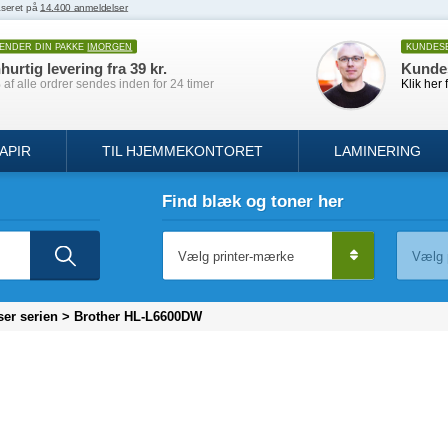
SENDER DIN PAKKE
IMORGEN
KUNDES
hurtig levering fra 39 kr.
Kunde
af alle ordrer sendes inden for 24 timer
Klik her 
APIR
TIL HJEMMEKONTORET
LAMINERING
Find blæk og toner her
ser serien
>
Brother HL-L6600DW