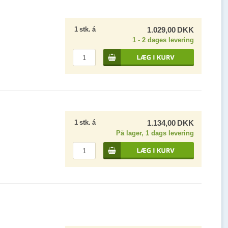
1
stk.
á
1.029,00
DKK
1 - 2 dages levering
1
stk.
á
1.134,00
DKK
På lager, 1 dags levering