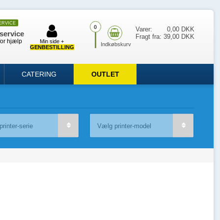
ERVICE
0
Varer:
0,00 DKK
service
Fragt fra:
39,00 DKK
for hjælp
Min side +
GENBESTILLING
CATERING
OUTLET