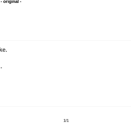
 original -
ke.
 -
1/1