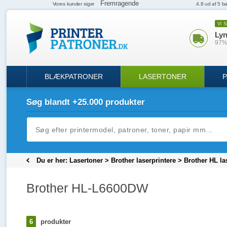
VI 
Lyn
97% 
BLÆKPATRONER
LASERTONER
P
Søg blandt +25.000 produkter
Du er her:
Lasertoner
>
Brother laserprintere
>
Brother HL la
Brother HL-L6600DW
6
produkter