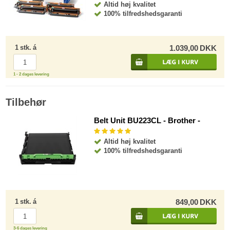
Altid høj kvalitet
100% tilfredshedsgaranti
1
stk.
á
1.039,00
DKK
1 - 2 dages levering
Tilbehør
Belt Unit BU223CL - Brother -
Altid høj kvalitet
100% tilfredshedsgaranti
1
stk.
á
849,00
DKK
3-6 dages levering