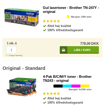
Gul lasertoner - Brother TN-247Y -
original
Mængde
: 2300 sider
Altid høj kvalitet
100% tilfredshedsgaranti
1
stk.
á
778,00
DKK
1 - 2 dages levering
Original - Standard
4-Pak B/C/M/Y toner - Brother
TN243 - original
Mængde
: 4x1000 sider
Altid høj kvalitet
100% tilfredshedsgaranti