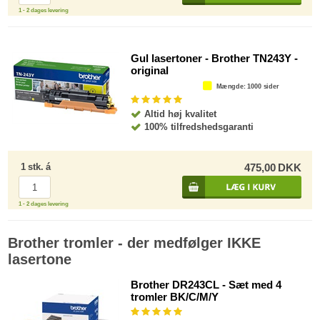
1 - 2 dages levering
Gul lasertoner - Brother TN243Y -
original
Mængde
: 1000 sider
Altid høj kvalitet
100% tilfredshedsgaranti
1
stk.
á
475,00
DKK
1 - 2 dages levering
Brother tromler - der medfølger IKKE
lasertone
Brother DR243CL - Sæt med 4
tromler BK/C/M/Y