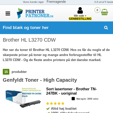
0
Min side +
GENBESTILLING
Find blæk og toner her
Brother HL L3270 CDW
Her ser du toner til Brother HL L3270 CDW. Hos os får du nogle af de
skarpeste priser på toner og mange andre forbrugsstoffer til HL
L3270 CDW - Og de fleste andre printere på det danske marked.
16
produkter
Genfyldt Toner - High Capacity
Sort lasertoner - Brother TN-
247BK - uoriginal
Mængde
: 3000 sider
Altid høj kvalitet