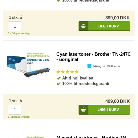
100% tilfredshedsgaranti
1
stk.
á
399,00
DKK
1 - 2 dages levering
Cyan lasertoner - Brother TN-247C
- uoriginal
Mængde
: 2300 sider
Altid høj kvalitet
100% tilfredshedsgaranti
1
stk.
á
499,00
DKK
1 - 2 dages levering
Magenta lasertoner - Brother TN-