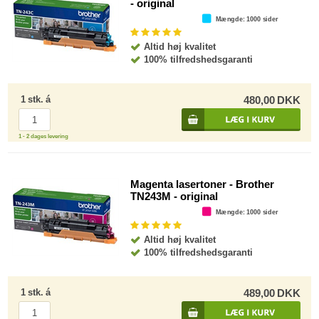
- original
Mængde
: 1000 sider
Altid høj kvalitet
100% tilfredshedsgaranti
1
stk.
á
480,00
DKK
1 - 2 dages levering
Magenta lasertoner - Brother
TN243M - original
Mængde
: 1000 sider
Altid høj kvalitet
100% tilfredshedsgaranti
1
stk.
á
489,00
DKK