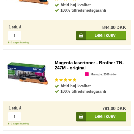
Altid høj kvalitet
100% tilfredshedsgaranti
1
stk.
á
844,00
DKK
1 - 2 dages levering
Magenta lasertoner - Brother TN-
247M - original
Mængde
: 2300 sider
Altid høj kvalitet
100% tilfredshedsgaranti
1
stk.
á
791,00
DKK
1 - 2 dages levering