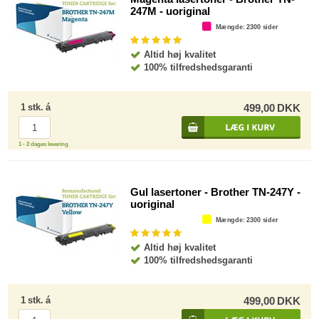
247M - uoriginal
Mængde
: 2300 sider
Altid høj kvalitet
100% tilfredshedsgaranti
1
stk.
á
499,00
DKK
1 - 2 dages levering
Gul lasertoner - Brother TN-247Y -
uoriginal
Mængde
: 2300 sider
Altid høj kvalitet
100% tilfredshedsgaranti
1
stk.
á
499,00
DKK