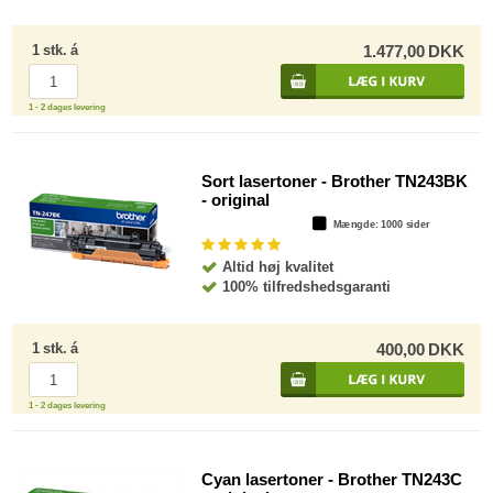
1
stk.
á
1.477,00
DKK
1 - 2 dages levering
Sort lasertoner - Brother TN243BK
- original
Mængde
: 1000 sider
Altid høj kvalitet
100% tilfredshedsgaranti
1
stk.
á
400,00
DKK
1 - 2 dages levering
Cyan lasertoner - Brother TN243C