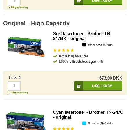
1 - 2 dages levering
Original - High Capacity
Sort lasertoner - Brother TN-
247BK - original
Mængde
: 3000 sider
Altid høj kvalitet
100% tilfredshedsgaranti
1
stk.
á
673,00
DKK
1 - 2 dages levering
Cyan lasertoner - Brother TN-247C
- original
Mængde
: 2300 sider