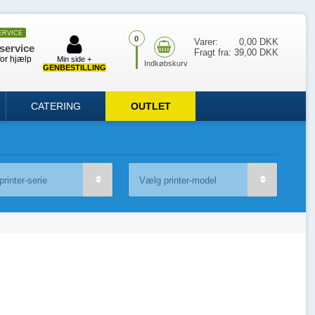
ERVICE
0
Varer:
0,00 DKK
service
Fragt fra:
39,00 DKK
for hjælp
Min side +
GENBESTILLING
CATERING
OUTLET