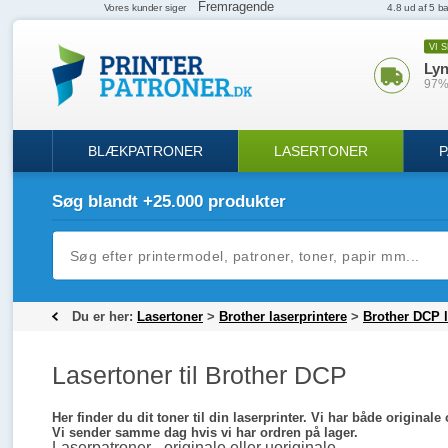
VI 
Lyn
97% 
BLÆKPATRONER
LASERTONER
P
Søg blandt +25.000 produkter
Du er her:
Lasertoner
>
Brother laserprintere
>
Brother DCP l
Lasertoner til Brother DCP
Her finder du dit toner til din laserprinter. Vi har både original
Vi sender samme dag hvis vi har ordren på lager.
Laserpatroner - originale eller uoriginale