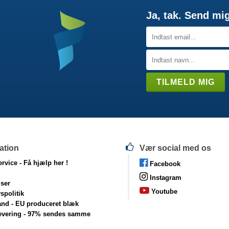
Ja, tak. Send mi
ation
Vær social med os
rvice -
Få hjælp her !
Facebook
Instagram
lser
Youtube
vspolitik
and - EU produceret blæk
levering - 97% sendes samme