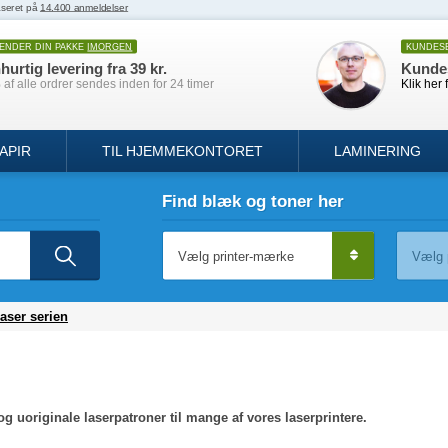
SENDER DIN PAKKE
IMORGEN
KUNDES
hurtig levering fra 39 kr.
Kunde
af alle ordrer sendes inden for 24 timer
Klik her 
APIR
TIL HJEMMEKONTORET
LAMINERING
Find blæk og toner her
aser serien
e og uoriginale laserpatroner til mange af vores laserprintere.