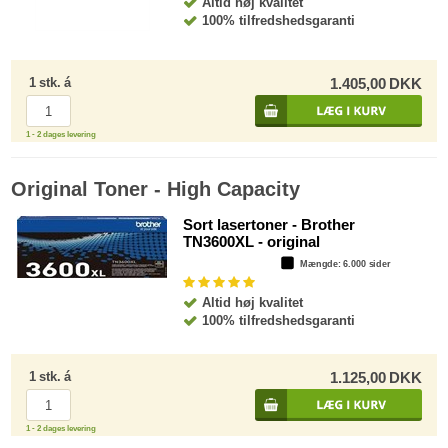
Altid høj kvalitet
100% tilfredshedsgaranti
1
stk.
á
1.405,00
DKK
1 - 2 dages levering
Original Toner - High Capacity
Sort lasertoner - Brother
TN3600XL - original
Mængde
: 6.000 sider
Altid høj kvalitet
100% tilfredshedsgaranti
1
stk.
á
1.125,00
DKK
1 - 2 dages levering