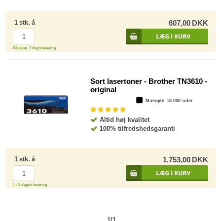
1
stk.
á
607,00
DKK
På lager, 1 dags levering
Sort lasertoner - Brother TN3610 -
original
Mængde
: 18.000 sider
Altid høj kvalitet
100% tilfredshedsgaranti
1
stk.
á
1.753,00
DKK
1 - 2 dages levering
1/1