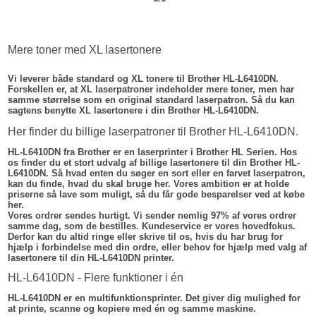
Mere toner med XL lasertonere
Vi leverer både standard og XL tonere til Brother HL-L6410DN.
Forskellen er, at XL laserpatroner indeholder mere toner, men har
samme størrelse som en original standard laserpatron. Så du kan
sagtens benytte XL lasertonere i din Brother HL-L6410DN.
Her finder du billige laserpatroner til Brother HL-L6410DN.
HL-L6410DN fra Brother er en laserprinter i Brother HL Serien. Hos
os finder du et stort udvalg af billige lasertonere til din Brother HL-
L6410DN. Så hvad enten du søger en sort eller en farvet laserpatron,
kan du finde, hvad du skal bruge her. Vores ambition er at holde
priserne så lave som muligt, så du får gode besparelser ved at købe
her.
Vores ordrer sendes hurtigt. Vi sender nemlig 97% af vores ordrer
samme dag, som de bestilles. Kundeservice er vores hovedfokus.
Derfor kan du altid ringe eller skrive til os, hvis du har brug for
hjælp i forbindelse med din ordre, eller behov for hjælp med valg af
lasertonere til din HL-L6410DN printer.
HL-L6410DN - Flere funktioner i én
HL-L6410DN er en multifunktionsprinter. Det giver dig mulighed for
at printe, scanne og kopiere med én og samme maskine.