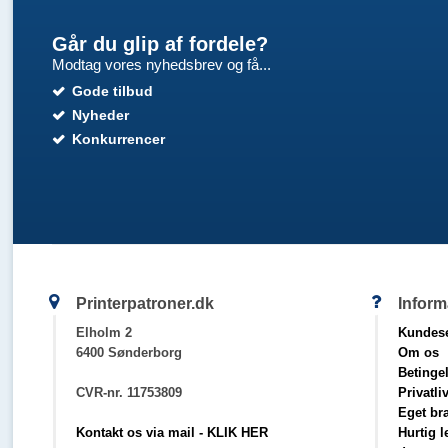
Går du glip af fordele?
Modtag vores nyhedsbrev og få...
Gode tilbud
Nyheder
Konkurrencer
Printerpatroner.dk
Inform
Elholm 2
Kundese
6400 Sønderborg
Om os
Betinge
CVR-nr. 11753809
Privatli
Eget br
Kontakt os via mail - KLIK HER
Hurtig 