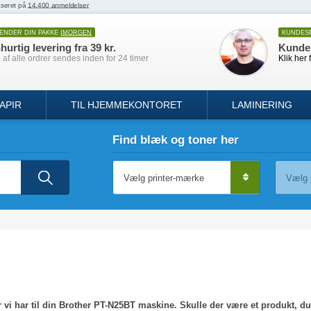
SENDER DIN PAKKE
IMORGEN
KUNDES
hurtig levering fra 39 kr.
Kunde
af alle ordrer sendes inden for 24 timer
Klik her 
APIR
TIL HJEMMEKONTORET
LAMINERING
Find blæk og toner her
vi har til din Brother PT-N25BT maskine. Skulle der være et produkt, du i