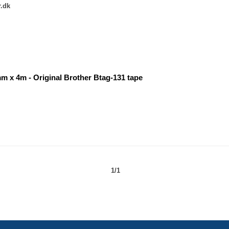
r.dk
2mm x 4m - Original Brother Btag-131 tape
1/1