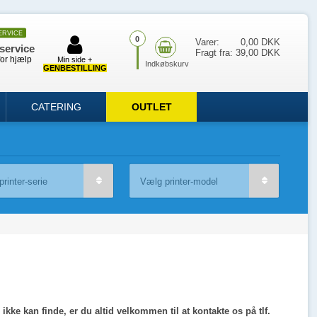
ERVICE
0
Varer:
0,00 DKK
service
Fragt fra:
39,00 DKK
for hjælp
Min side +
GENBESTILLING
CATERING
OUTLET
kke kan finde, er du altid velkommen til at kontakte os på tlf.