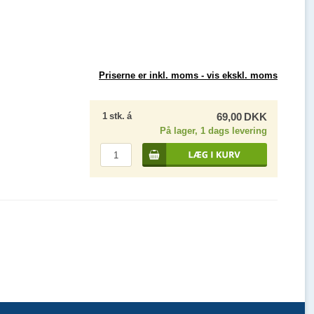
Priserne er inkl. moms -
vis ekskl. moms
1
stk.
á
69,00
DKK
På lager, 1 dags levering