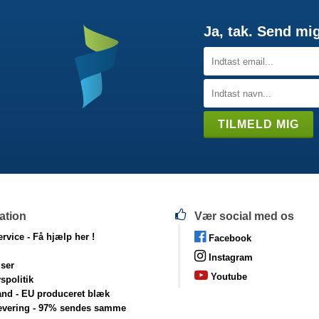
Ja, tak. Send mi
ation
Vær social med os
rvice -
Få hjælp her !
Facebook
Instagram
lser
Youtube
vspolitik
and - EU produceret blæk
levering - 97% sendes samme