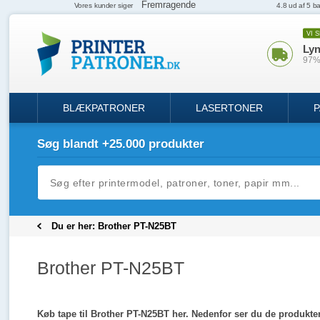
VI 
Lyn
97% 
BLÆKPATRONER
LASERTONER
P
Søg blandt +25.000 produkter
Du er her:
Brother PT-N25BT
Brother PT-N25BT
Køb tape til Brother PT-N25BT her. Nedenfor ser du de produkter 