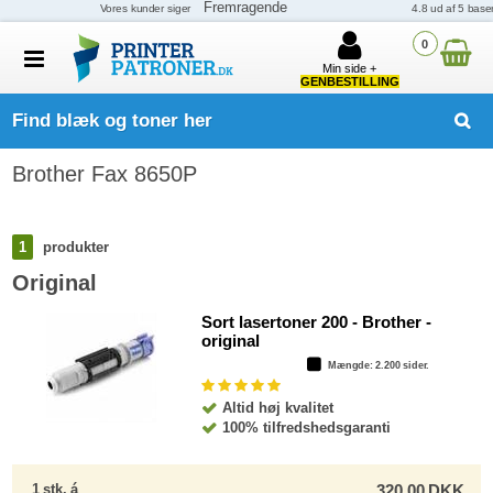
0
Min side +
GENBESTILLING
Find blæk og toner her
Brother Fax 8650P
1
produkter
Original
Sort lasertoner 200 - Brother -
original
Mængde
: 2.200 sider.
Altid høj kvalitet
100% tilfredshedsgaranti
1
stk.
á
320,00
DKK