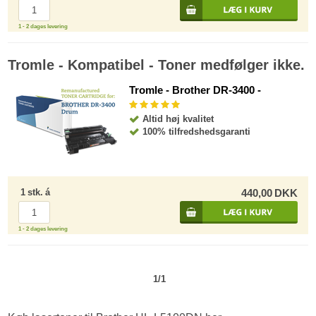
1 - 2 dages levering
Tromle - Kompatibel - Toner medfølger ikke.
Tromle - Brother DR-3400 -
Altid høj kvalitet
100% tilfredshedsgaranti
1
stk.
á
440,00
DKK
1 - 2 dages levering
1/1