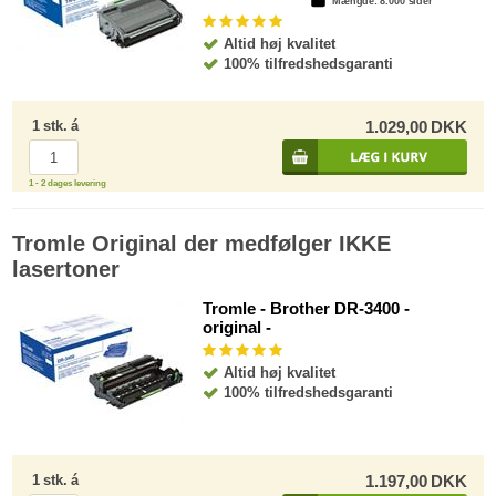
Mængde
: 8.000 sider
Altid høj kvalitet
100% tilfredshedsgaranti
1
stk.
á
1.029,00
DKK
1 - 2 dages levering
Tromle Original der medfølger IKKE
lasertoner
Tromle - Brother DR-3400 -
original -
Altid høj kvalitet
100% tilfredshedsgaranti
1
stk.
á
1.197,00
DKK