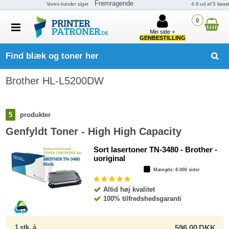
0
Min side +
GENBESTILLING
Find blæk og toner her
Brother HL-L5200DW
5
produkter
Genfyldt Toner - High High Capacity
Sort lasertoner TN-3480 - Brother -
uoriginal
Mængde
: 8.000 sider
Altid høj kvalitet
100% tilfredshedsgaranti
1
stk.
á
596,00
DKK