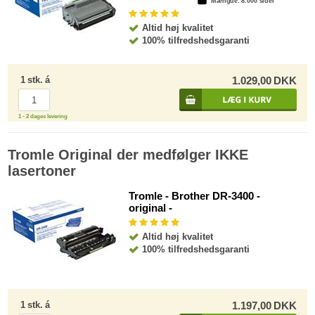
Mængde
: 8.000 sider
Altid høj kvalitet
100% tilfredshedsgaranti
1
stk.
á
1.029,00
DKK
1 - 2 dages levering
Tromle Original der medfølger IKKE
lasertoner
Tromle - Brother DR-3400 -
original -
Altid høj kvalitet
100% tilfredshedsgaranti
1
stk.
á
1.197,00
DKK