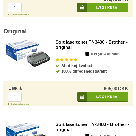
1 - 2 dages levering
Original
Sort lasertoner TN3430 - Brother -
original
Mængde
: 3.000 sider
Altid høj kvalitet
100% tilfredshedsgaranti
1
stk.
á
605,00
DKK
1 - 2 dages levering
Sort lasertoner TN-3480 - Brother -
original