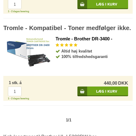
1 - 2 dages levering
Tromle - Kompatibel - Toner medfølger ikke.
Tromle - Brother DR-3400 -
Altid høj kvalitet
100% tilfredshedsgaranti
1
stk.
á
440,00
DKK
1 - 2 dages levering
1/1