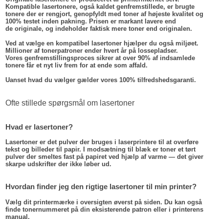
Kompatible lasertonere, også kaldet genfremstillede, er brugte
tonere der er rengjort, genopfyldt med toner af højeste kvalitet og
100% testet inden pakning. Prisen er markant lavere end
de originale, og indeholder faktisk mere toner end originalen.
Ved at vælge en kompatibel lasertoner hjælper du også miljøet.
Millioner af tonerpatroner ender hvert år på lossepladser.
Vores genfremstillingsproces sikrer at over 90% af indsamlede
tonere får et nyt liv frem for at ende som affald.
Uanset hvad du vælger gælder vores 100% tilfredshedsgaranti.
Ofte stillede spørgsmål om lasertoner
Hvad er lasertoner?
Lasertoner er det pulver der bruges i laserprintere til at overføre
tekst og billeder til papir. I modsætning til blæk er toner et tørt
pulver der smeltes fast på papiret ved hjælp af varme — det giver
skarpe udskrifter der ikke løber ud.
Hvordan finder jeg den rigtige lasertoner til min printer?
Vælg dit printermærke i oversigten øverst på siden. Du kan også
finde tonernummeret på din eksisterende patron eller i printerens
manual.