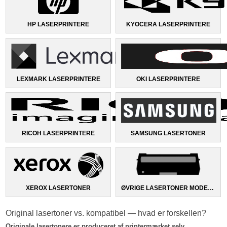
HP LASERPRINTERE
KYOCERA LASERPRINTERE
LEXMARK LASERPRINTERE
OKI LASERPRINTERE
RICOH LASERPRINTERE
SAMSUNG LASERTONER
XEROX LASERTONER
ØVRIGE LASERTONER MODELLER
Original lasertoner vs. kompatibel — hvad er forskellen?
Originale lasertonere er produceret af printermærket selv.