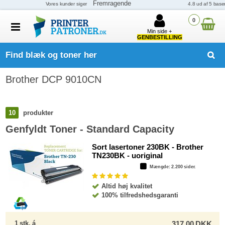
0
Min side +
GENBESTILLING
Find blæk og toner her
Brother DCP 9010CN
10
produkter
Genfyldt Toner - Standard Capacity
Sort lasertoner 230BK - Brother
TN230BK - uoriginal
Mængde
: 2.200 sider.
Altid høj kvalitet
100% tilfredshedsgaranti
1
stk.
á
317,00
DKK