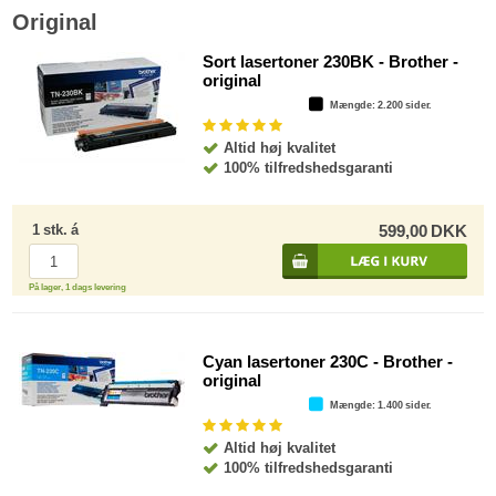
Original
Sort lasertoner 230BK - Brother -
original
Mængde
: 2.200 sider.
Altid høj kvalitet
100% tilfredshedsgaranti
1
stk.
á
599,00
DKK
På lager, 1 dags levering
Cyan lasertoner 230C - Brother -
original
Mængde
: 1.400 sider.
Altid høj kvalitet
100% tilfredshedsgaranti