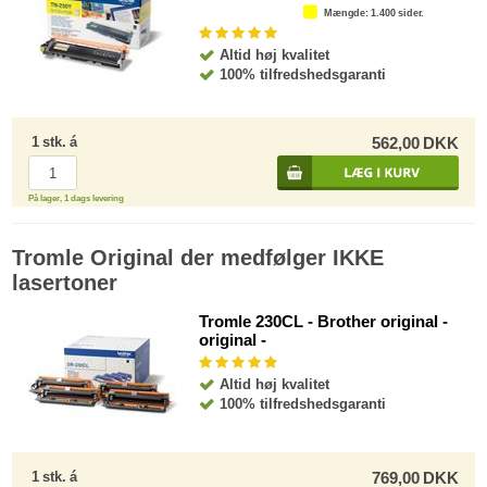
Mængde
: 1.400 sider.
Altid høj kvalitet
100% tilfredshedsgaranti
1
stk.
á
562,00
DKK
På lager, 1 dags levering
Tromle Original der medfølger IKKE
lasertoner
Tromle 230CL - Brother original -
original -
Altid høj kvalitet
100% tilfredshedsgaranti
1
stk.
á
769,00
DKK