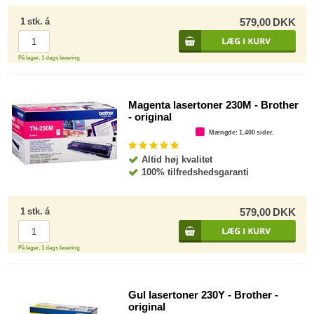
1
stk.
á
579,00
DKK
På lager, 1 dags levering
Magenta lasertoner 230M - Brother
- original
Mængde
: 1.400 sider.
Altid høj kvalitet
100% tilfredshedsgaranti
1
stk.
á
579,00
DKK
På lager, 1 dags levering
Gul lasertoner 230Y - Brother -
original