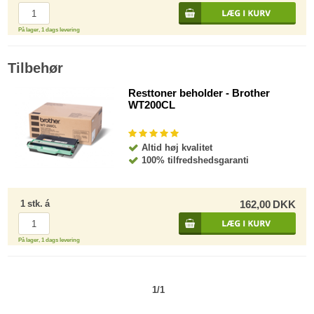
På lager, 1 dags levering
Tilbehør
Resttoner beholder - Brother
WT200CL
Altid høj kvalitet
100% tilfredshedsgaranti
1
stk.
á
162,00
DKK
På lager, 1 dags levering
1/1