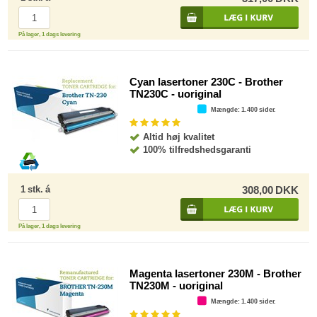
På lager, 1 dags levering
Cyan lasertoner 230C - Brother
TN230C - uoriginal
Mængde
: 1.400 sider.
Altid høj kvalitet
100% tilfredshedsgaranti
1
stk.
á
308,00
DKK
På lager, 1 dags levering
Magenta lasertoner 230M - Brother
TN230M - uoriginal
Mængde
: 1.400 sider.