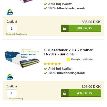
Altid høj kvalitet
100% tilfredshedsgaranti
1
stk.
á
308,00
DKK
På lager, 1 dags levering
Gul lasertoner 230Y - Brother
TN230Y - uoriginal
Mængde
: 1.400 sider.
Altid høj kvalitet
100% tilfredshedsgaranti
1
stk.
á
308,00
DKK
1 - 2 dages levering