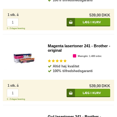
100% tilfredshedsgaranti
1
stk.
á
539,00
DKK
1 - 2 dages levering
Magenta lasertoner 241 - Brother -
original
Mængde
: 1.400 sider.
Altid høj kvalitet
100% tilfredshedsgaranti
1
stk.
á
539,00
DKK
1 - 2 dages levering
Gul lasertoner 241 - Brother -