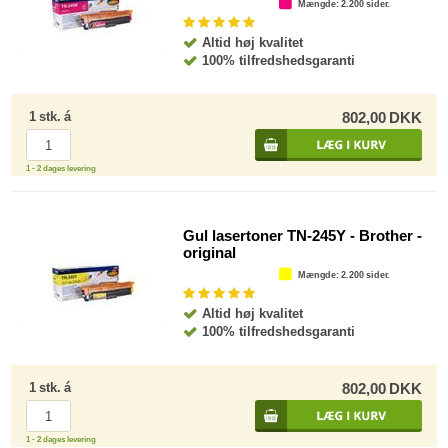
Mængde
: 2.200 sider.
Altid høj kvalitet
100% tilfredshedsgaranti
1
stk.
á
802,00
DKK
1 - 2 dages levering
Gul lasertoner TN-245Y - Brother -
original
Mængde
: 2.200 sider.
Altid høj kvalitet
100% tilfredshedsgaranti
1
stk.
á
802,00
DKK
1 - 2 dages levering