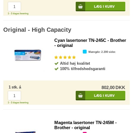
1 - 2 dages levering
Original - High Capacity
Cyan lasertoner TN-245C - Brother
- original
Mængde
: 2.200 sider.
Altid høj kvalitet
100% tilfredshedsgaranti
1
stk.
á
802,00
DKK
1 - 2 dages levering
Magenta lasertoner TN-245M -
Brother - original