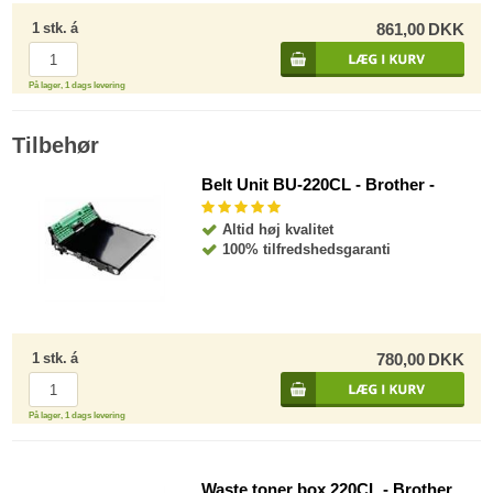
1
stk.
á
861,00
DKK
På lager, 1 dags levering
Tilbehør
Belt Unit BU-220CL - Brother -
Altid høj kvalitet
100% tilfredshedsgaranti
1
stk.
á
780,00
DKK
På lager, 1 dags levering
Waste toner box 220CL - Brother