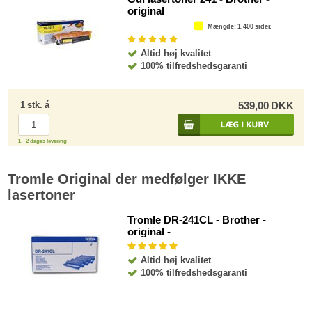
original
Mængde
: 1.400 sider.
Altid høj kvalitet
100% tilfredshedsgaranti
1
stk.
á
539,00
DKK
1 - 2 dages levering
Tromle Original der medfølger IKKE
lasertoner
Tromle DR-241CL - Brother -
original -
Altid høj kvalitet
100% tilfredshedsgaranti