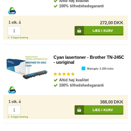
Altid høj kvalitet
100% tilfredshedsgaranti
1
stk.
á
272,00
DKK
1 - 2 dages levering
Cyan lasertoner - Brother TN-245C
- uoriginal
Mængde
: 2.200 sider.
Altid høj kvalitet
100% tilfredshedsgaranti
1
stk.
á
388,00
DKK
1 - 2 dages levering