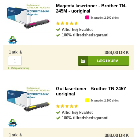
Magenta lasertoner - Brother TN-
245M - uoriginal
Mængde
: 2.200 sider.
Altid høj kvalitet
100% tilfredshedsgaranti
1
stk.
á
388,00
DKK
1 - 2 dages levering
Gul lasertoner - Brother TN-245Y -
uoriginal
Mængde
: 2.200 sider.
Altid høj kvalitet
100% tilfredshedsgaranti
1
stk.
á
388,00
DKK