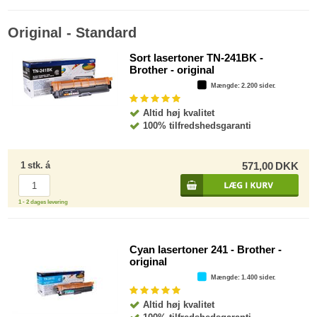
Original - Standard
Sort lasertoner TN-241BK -
Brother - original
Mængde
: 2.200 sider.
Altid høj kvalitet
100% tilfredshedsgaranti
1
stk.
á
571,00
DKK
1 - 2 dages levering
Cyan lasertoner 241 - Brother -
original
Mængde
: 1.400 sider.
Altid høj kvalitet