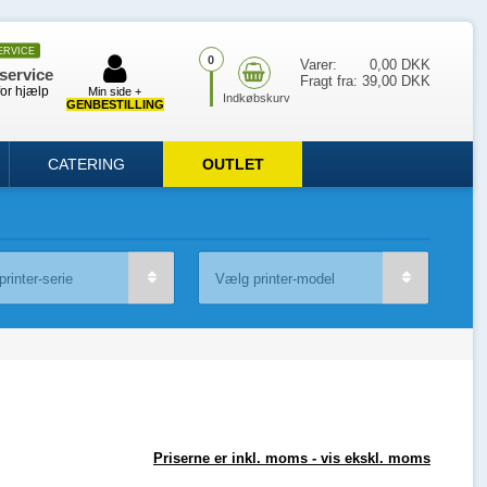
ERVICE
0
Varer:
0,00 DKK
service
Fragt fra:
39,00 DKK
for hjælp
Min side +
GENBESTILLING
CATERING
OUTLET
Priserne er inkl. moms -
vis ekskl. moms