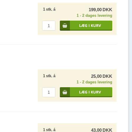
1
stk.
á
199,00
DKK
1 - 2 dages levering
1
stk.
á
25,00
DKK
1 - 2 dages levering
1
stk.
á
43,00
DKK