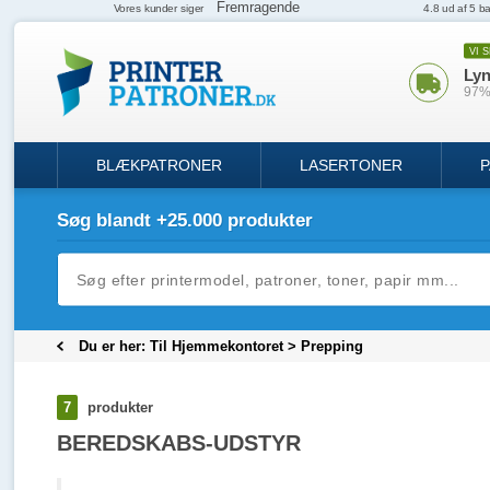
VI 
Lyn
97% 
BLÆKPATRONER
LASERTONER
P
Søg blandt +25.000 produkter
Du er her:
Til Hjemmekontoret
>
Prepping
7
produkter
BEREDSKABS-UDSTYR