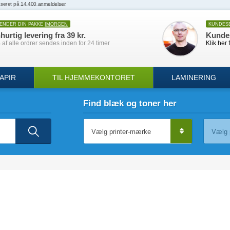
SENDER DIN PAKKE
IMORGEN
KUNDES
hurtig levering fra 39 kr.
Kunde
af alle ordrer sendes inden for 24 timer
Klik her 
APIR
TIL HJEMMEKONTORET
LAMINERING
Find blæk og toner her