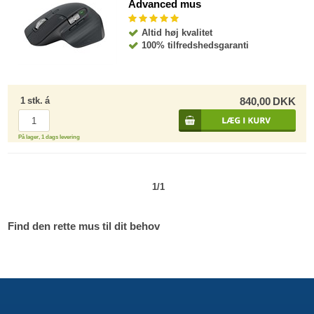
Advanced mus
Altid høj kvalitet
100% tilfredshedsgaranti
1
stk.
á
840,00
DKK
På lager, 1 dags levering
1/1
Find den rette mus til dit behov