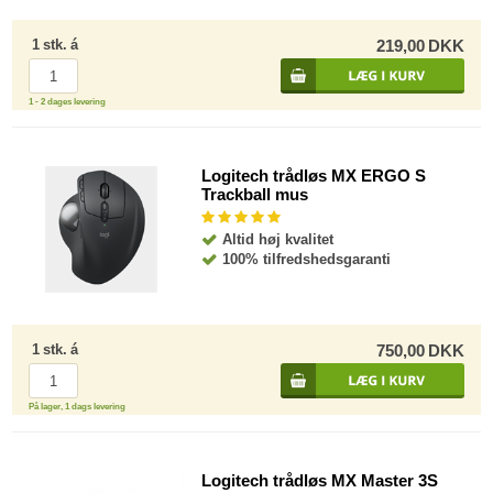
1
stk.
á
219,00
DKK
1 - 2 dages levering
Logitech trådløs MX ERGO S
Trackball mus
Altid høj kvalitet
100% tilfredshedsgaranti
1
stk.
á
750,00
DKK
På lager, 1 dags levering
Logitech trådløs MX Master 3S