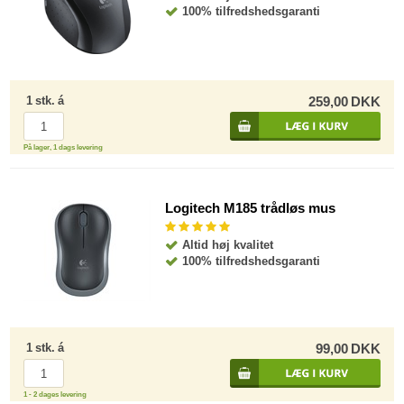
100% tilfredshedsgaranti
1
stk.
á
259,00
DKK
På lager, 1 dags levering
Logitech M185 trådløs mus
Altid høj kvalitet
100% tilfredshedsgaranti
1
stk.
á
99,00
DKK
1 - 2 dages levering