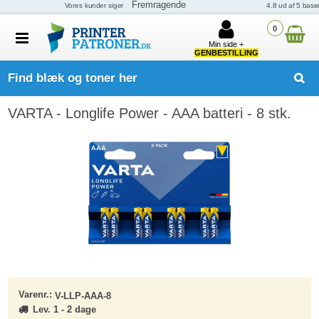
0
Min side +
GENBESTILLING
Find blæk og toner her
VARTA - Longlife Power - AAA batteri - 8 stk.
Varenr.:
V-LLP-AAA-8
Lev. 1 - 2 dage