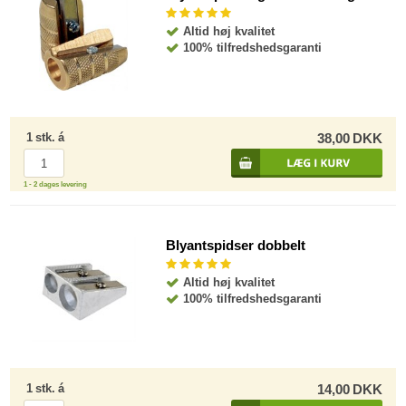
Altid høj kvalitet
100% tilfredshedsgaranti
1
stk.
á
38,00
DKK
1 - 2 dages levering
Blyantspidser dobbelt
Altid høj kvalitet
100% tilfredshedsgaranti
1
stk.
á
14,00
DKK