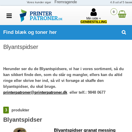
0
Min side +
GENBESTILLING
Find blæk og toner her
Blyantspidser
Herunder ser du de Blyantspidsere, vi har i vores sortiment, så du
kan sikkert finde den, som du står og mangler, ellers kan du altid
ringe eller skrive her ind, så vil vi forsøge at skaffe den
blyantspidser, du skal bruge.
printerpatroner@printerpatroner.dk
eller telf.: 9848 0677
3
produkter
Blyantspidser
Blyantspidser granat messing