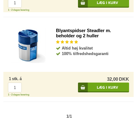
1 - 2 dages levering
Blyantspidser Steadler m.
beholder og 2 huller
Altid høj kvalitet
100% tilfredshedsgaranti
1
stk.
á
32,00
DKK
1 - 2 dages levering
1/1