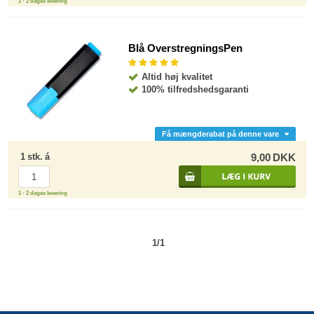
1 - 2 dages levering
Blå OverstregningsPen
Altid høj kvalitet
100% tilfredshedsgaranti
Få mængderabat på denne vare
1
stk.
á
9,00
DKK
1 - 2 dages levering
1/1