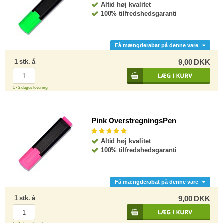
Altid høj kvalitet
100% tilfredshedsgaranti
Få mængderabat på denne vare
1
stk.
á
9,00
DKK
1 - 2 dages levering
Pink OverstregningsPen
Altid høj kvalitet
100% tilfredshedsgaranti
Få mængderabat på denne vare
1
stk.
á
9,00
DKK