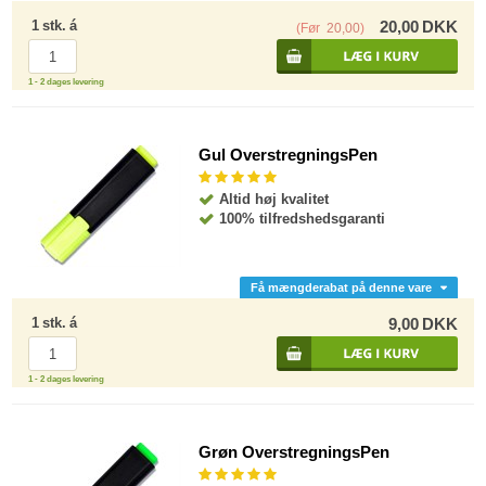
1
stk.
á
20,00
DKK
(Før
20,00
)
1 - 2 dages levering
Gul OverstregningsPen
Altid høj kvalitet
100% tilfredshedsgaranti
Få mængderabat på denne vare
1
stk.
á
9,00
DKK
1 - 2 dages levering
Grøn OverstregningsPen