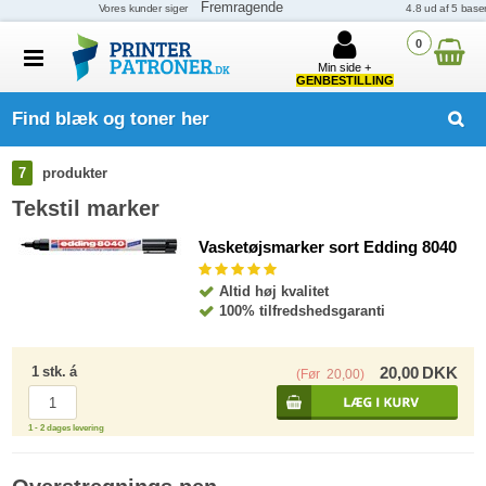
0
Min side +
GENBESTILLING
Find blæk og toner her
7
produkter
Tekstil marker
Vasketøjsmarker sort Edding 8040
Altid høj kvalitet
100% tilfredshedsgaranti
1
stk.
á
20,00
DKK
(Før
20,00
)
1 - 2 dages levering