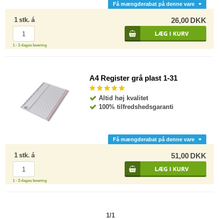
Få mængderabat på denne vare
1
stk.
á
26,00
DKK
1 - 2 dages levering
A4 Register grå plast 1-31
Altid høj kvalitet
100% tilfredshedsgaranti
Få mængderabat på denne vare
1
stk.
á
51,00
DKK
1 - 2 dages levering
1/1