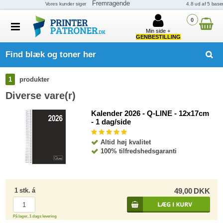
0
Min side +
GENBESTILLING
Find blæk og toner her
1
produkter
Diverse vare(r)
Kalender 2026 - Q-LINE - 12x17cm
- 1 dag/side
Altid høj kvalitet
100% tilfredshedsgaranti
1
stk.
á
49,00
DKK
På lager, 1 dags levering