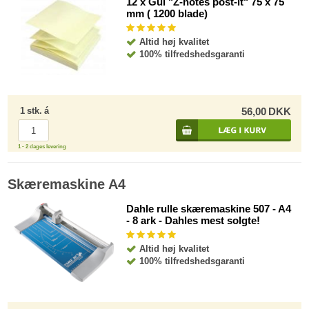
12 x Gul "Z-notes post-it" 75 x 75
mm ( 1200 blade)
Altid høj kvalitet
100% tilfredshedsgaranti
1
stk.
á
56,00
DKK
1 - 2 dages levering
Skæremaskine A4
Dahle rulle skæremaskine 507 - A4
- 8 ark - Dahles mest solgte!
Altid høj kvalitet
100% tilfredshedsgaranti