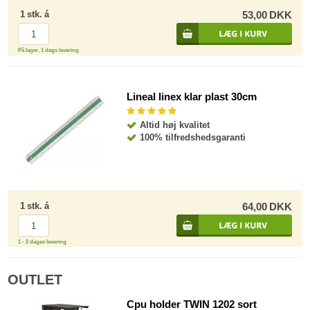
1
stk.
á
53,00
DKK
På lager, 1 dags levering
Lineal linex klar plast 30cm
Altid høj kvalitet
100% tilfredshedsgaranti
1
stk.
á
64,00
DKK
1 - 2 dages levering
OUTLET
Cpu holder TWIN 1202 sort