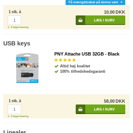
Få mængderabat på denne vare
1
stk.
á
10,00
DKK
1 - 2 dages levering
USB keys
PNY Attache USB 32GB - Black
Altid høj kvalitet
100% tilfredshedsgaranti
1
stk.
á
58,00
DKK
1 - 2 dages levering
Linealer