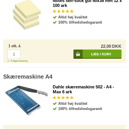
Notes self-stick gul 50x38 mm 12 x
100 ark
Altid høj kvalitet
100% tilfredshedsgaranti
1
stk.
á
22,00
DKK
1 - 2 dages levering
Skæremaskine A4
Dahle skæremaskine 502 - A4 -
Max 6 ark
Altid høj kvalitet
100% tilfredshedsgaranti