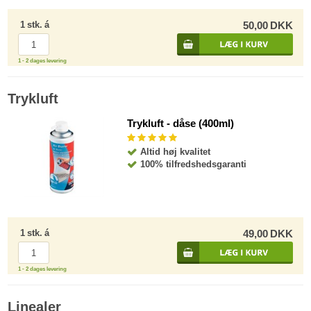
1
stk.
á
50,00
DKK
1 - 2 dages levering
Trykluft
Trykluft - dåse (400ml)
Altid høj kvalitet
100% tilfredshedsgaranti
1
stk.
á
49,00
DKK
1 - 2 dages levering
Linealer