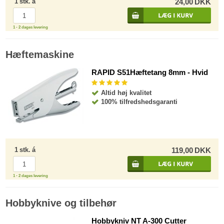
1
stk.
á
24,00
DKK
1 - 2 dages levering
Hæftemaskine
RAPID S51Hæftetang 8mm - Hvid
Altid høj kvalitet
100% tilfredshedsgaranti
1
stk.
á
119,00
DKK
1 - 2 dages levering
Hobbyknive og tilbehør
Hobbykniv NT A-300 Cutter