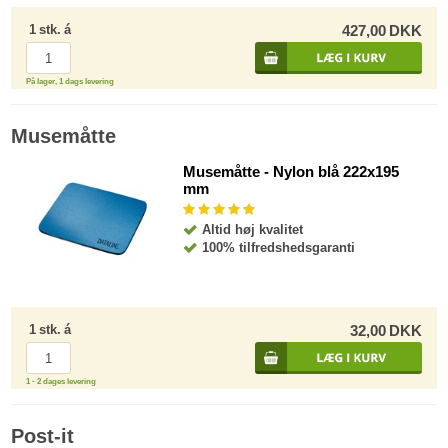
1
stk.
á
427,00
DKK
På lager, 1 dags levering
Musemåtte
Musemåtte - Nylon blå 222x195
mm
Altid høj kvalitet
100% tilfredshedsgaranti
1
stk.
á
32,00
DKK
1 - 2 dages levering
Post-it