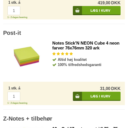
1
stk.
á
419,00
DKK
1 - 2 dages levering
Post-it
Notes Stick'N NEON Cube 4 neon
farver 76x76mm 320 ark
Altid høj kvalitet
100% tilfredshedsgaranti
1
stk.
á
31,00
DKK
1 - 2 dages levering
Z-Notes + tilbehør