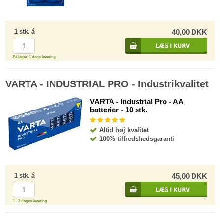
1
stk.
á
40,00
DKK
På lager, 1 dags levering
VARTA - INDUSTRIAL PRO - Industrikvalitet
VARTA - Industrial Pro - AA
batterier - 10 stk.
Altid høj kvalitet
100% tilfredshedsgaranti
1
stk.
á
45,00
DKK
1 - 2 dages levering