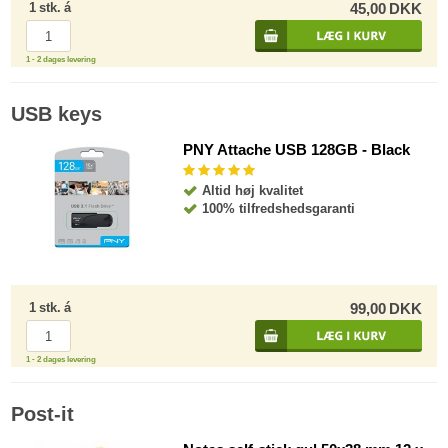
1
stk.
á
45,00
DKK
1 - 2 dages levering
USB keys
PNY Attache USB 128GB - Black
Altid høj kvalitet
100% tilfredshedsgaranti
1
stk.
á
99,00
DKK
1 - 2 dages levering
Post-it