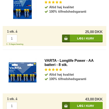
Altid høj kvalitet
100% tilfredshedsgaranti
1
stk.
á
25,00
DKK
1 - 2 dages levering
VARTA - Longlife Power - AA
batteri - 8 stk.
Altid høj kvalitet
100% tilfredshedsgaranti
1
stk.
á
43,00
DKK