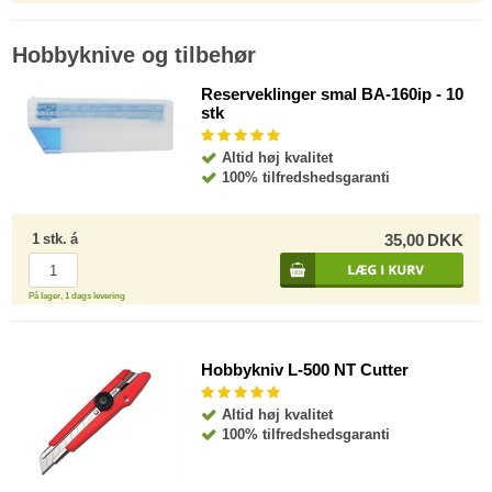
Hobbyknive og tilbehør
Reserveklinger smal BA-160ip - 10
stk
Altid høj kvalitet
100% tilfredshedsgaranti
1
stk.
á
35,00
DKK
På lager, 1 dags levering
Hobbykniv L-500 NT Cutter
Altid høj kvalitet
100% tilfredshedsgaranti