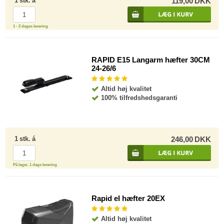
1
stk.
á
119,00
DKK
1 - 2 dages levering
RAPID E15 Langarm hæfter 30CM
24-26/6
Altid høj kvalitet
100% tilfredshedsgaranti
1
stk.
á
246,00
DKK
På lager, 1 dags levering
Rapid el hæfter 20EX
Altid høj kvalitet