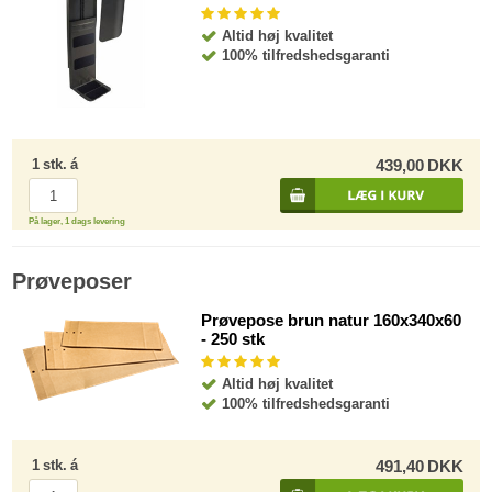
Altid høj kvalitet
100% tilfredshedsgaranti
1
stk.
á
439,00
DKK
På lager, 1 dags levering
Prøveposer
Prøvepose brun natur 160x340x60
- 250 stk
Altid høj kvalitet
100% tilfredshedsgaranti
1
stk.
á
491,40
DKK