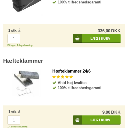
100% tilfredshedsgaranti
1
stk.
á
336,00
DKK
På lager, 1 dags levering
Hæfteklammer
Hæfteklammer 24/6
Altid høj kvalitet
100% tilfredshedsgaranti
1
stk.
á
9,00
DKK
1 - 2 dages levering