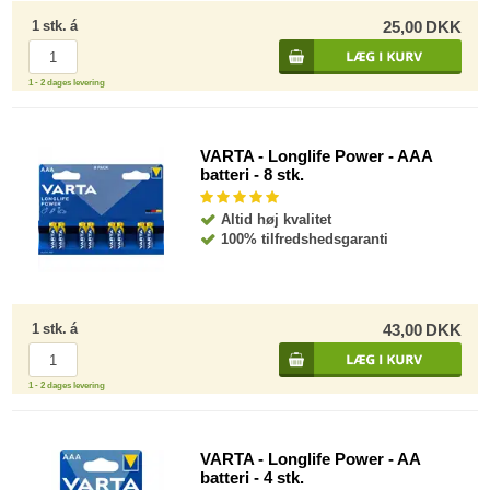
1
stk.
á
25,00
DKK
1 - 2 dages levering
VARTA - Longlife Power - AAA
batteri - 8 stk.
Altid høj kvalitet
100% tilfredshedsgaranti
1
stk.
á
43,00
DKK
1 - 2 dages levering
VARTA - Longlife Power - AA
batteri - 4 stk.