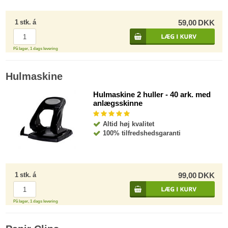
1
stk.
á
59,00
DKK
På lager, 1 dags levering
Hulmaskine
Hulmaskine 2 huller - 40 ark. med
anlægsskinne
Altid høj kvalitet
100% tilfredshedsgaranti
1
stk.
á
99,00
DKK
På lager, 1 dags levering