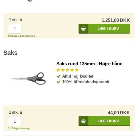
1
stk.
á
1.251,00
DKK
På lager, 1 dags levering
Saks
Saks rund 135mm - Højre hånd
Altid høj kvalitet
100% tilfredshedsgaranti
1
stk.
á
44,00
DKK
1 - 2 dages levering