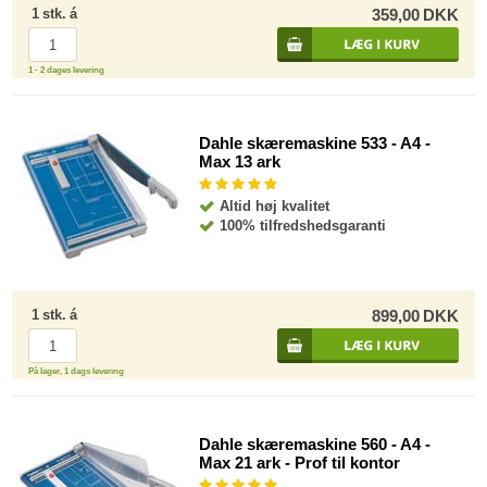
1
stk.
á
359,00
DKK
1 - 2 dages levering
Dahle skæremaskine 533 - A4 -
Max 13 ark
Altid høj kvalitet
100% tilfredshedsgaranti
1
stk.
á
899,00
DKK
På lager, 1 dags levering
Dahle skæremaskine 560 - A4 -
Max 21 ark - Prof til kontor