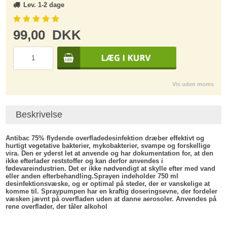
Lev. 1-2 dage
99,00
DKK
Vis uden moms
Beskrivelse
Antibac 75% flydende overfladedesinfektion dræber effektivt og
hurtigt vegetative bakterier, mykobakterier, svampe og forskellige
vira. Den er yderst let at anvende og har dokumentation for, at den
ikke efterlader reststoffer og kan derfor anvendes i
fødevareindustrien. Det er ikke nødvendigt at skylle efter med vand
eller anden efterbehandling.Sprayen indeholder 750 ml
desinfektionsvæske, og er optimal på steder, der er vanskelige at
komme til. Spraypumpen har en kraftig doseringsevne, der fordeler
væsken jævnt på overfladen uden at danne aerosoler. Anvendes på
rene overflader, der tåler alkohol