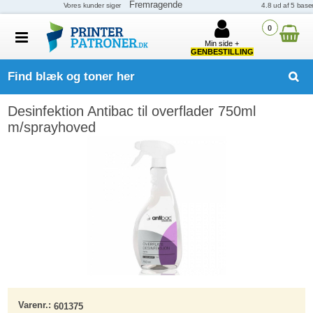
0
Min side +
GENBESTILLING
Find blæk og toner her
Desinfektion Antibac til overflader 750ml
m/sprayhoved
Varenr.:
601375