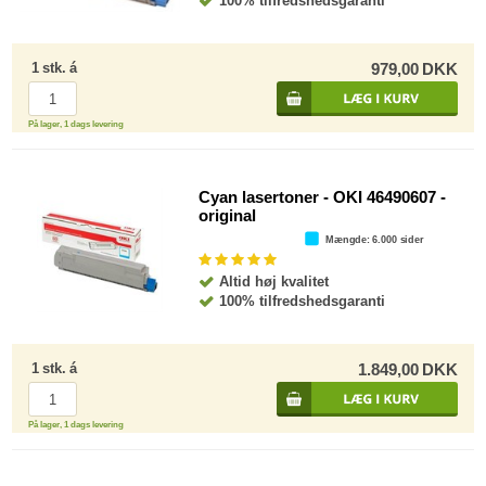
100% tilfredshedsgaranti
1
stk.
á
979,00
DKK
På lager, 1 dags levering
Cyan lasertoner - OKI 46490607 -
original
Mængde
: 6.000 sider
Altid høj kvalitet
100% tilfredshedsgaranti
1
stk.
á
1.849,00
DKK
På lager, 1 dags levering