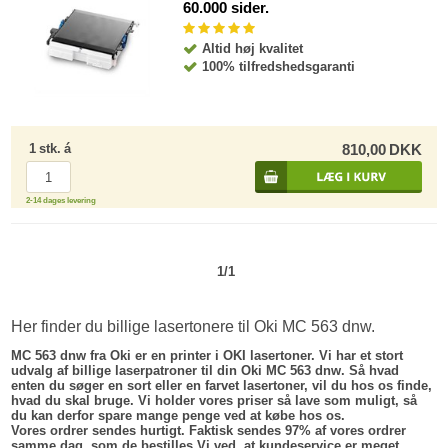
60.000 sider.
Altid høj kvalitet
100% tilfredshedsgaranti
1
stk.
á
810,00
DKK
2-14 dages levering
1/1
Her finder du billige lasertonere til Oki MC 563 dnw.
MC 563 dnw fra Oki er en printer i OKI lasertoner. Vi har et stort
udvalg af billige laserpatroner til din Oki MC 563 dnw. Så hvad
enten du søger en sort eller en farvet lasertoner, vil du hos os finde,
hvad du skal bruge. Vi holder vores priser så lave som muligt, så
du kan derfor spare mange penge ved at købe hos os.
Vores ordrer sendes hurtigt. Faktisk sendes 97% af vores ordrer
samme dag, som de bestilles.Vi ved, at kundeservice er meget