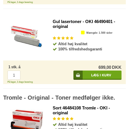
På lager, 1 dags levering
Gul lasertoner - OKI 46490401 -
original
Mængde
: 1.500 sider
Altid høj kvalitet
100% tilfredshedsgaranti
1
stk.
á
699,00
DKK
På lager, 1 dags levering
Tromle - Original - Toner medfølger ikke.
Sort 46484108 Tromle - OKI -
original
Altid høj kvalitet