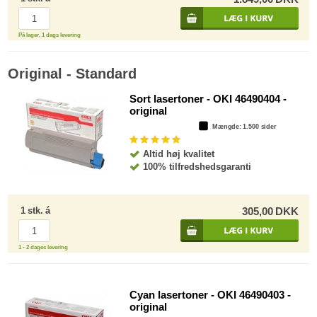
På lager, 1 dags levering
Original - Standard
Sort lasertoner - OKI 46490404 -
original
Mængde
: 1.500 sider
Altid høj kvalitet
100% tilfredshedsgaranti
1
stk.
á
305,00
DKK
1 - 2 dages levering
Cyan lasertoner - OKI 46490403 -
original