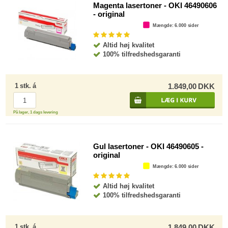
Magenta lasertoner - OKI 46490606
- original
Mængde
: 6.000 sider
Altid høj kvalitet
100% tilfredshedsgaranti
1
stk.
á
1.849,00
DKK
På lager, 1 dags levering
Gul lasertoner - OKI 46490605 -
original
Mængde
: 6.000 sider
Altid høj kvalitet
100% tilfredshedsgaranti
1
stk.
á
1.849,00
DKK