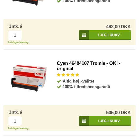
100% tilfredshedsgaranti
1
stk.
á
482,00
DKK
2-4 dages levering
Cyan 46484107 Tromle - OKI -
original
Altid høj kvalitet
100% tilfredshedsgaranti
1
stk.
á
505,00
DKK
2-4 dages levering