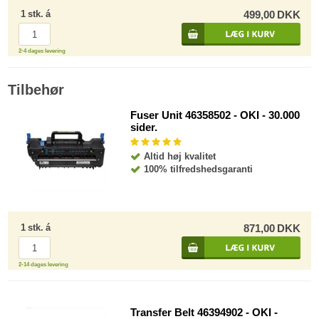
1
stk.
á
499,00
DKK
2-4 dages levering
Tilbehør
Fuser Unit 46358502 - OKI - 30.000
sider.
Altid høj kvalitet
100% tilfredshedsgaranti
1
stk.
á
871,00
DKK
2-14 dages levering
Transfer Belt 46394902 - OKI -