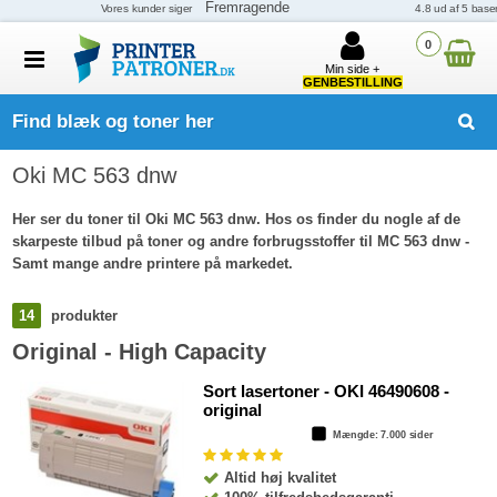
0
Min side +
GENBESTILLING
Find blæk og toner her
Oki MC 563 dnw
Her ser du toner til Oki MC 563 dnw. Hos os finder du nogle af de
skarpeste tilbud på toner og andre forbrugsstoffer til MC 563 dnw -
Samt mange andre printere på markedet.
14
produkter
Original - High Capacity
Sort lasertoner - OKI 46490608 -
original
Mængde
: 7.000 sider
Altid høj kvalitet