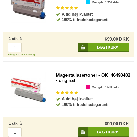
Mængde
: 1.500 sider
Altid høj kvalitet
100% tilfredshedsgaranti
1
stk.
á
699,00
DKK
På lager, 1 dags levering
Magenta lasertoner - OKI 46490402
- original
Mængde
: 1.500 sider
Altid høj kvalitet
100% tilfredshedsgaranti
1
stk.
á
699,00
DKK