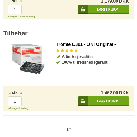
1
stk.
á
1.179,00
DKK
På lager, 1 dags levering
Tilbehør
Tromle C301 - OKI Original -
Altid høj kvalitet
100% tilfredshedsgaranti
1
stk.
á
1.462,00
DKK
4-8 dages levering
1/1