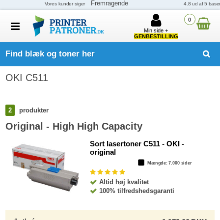
0
Min side +
GENBESTILLING
Find blæk og toner her
OKI C511
2
produkter
Original - High High Capacity
Sort lasertoner C511 - OKI -
original
Mængde
: 7.000 sider
Altid høj kvalitet
100% tilfredshedsgaranti