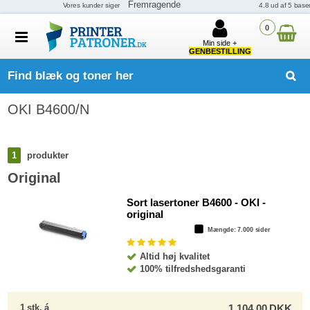
0
Min side +
GENBESTILLING
Find blæk og toner her
OKI B4600/N
1
produkter
Original
Sort lasertoner B4600 - OKI -
original
Mængde
: 7.000 sider
Altid høj kvalitet
100% tilfredshedsgaranti
1
stk.
á
1.104,00
DKK