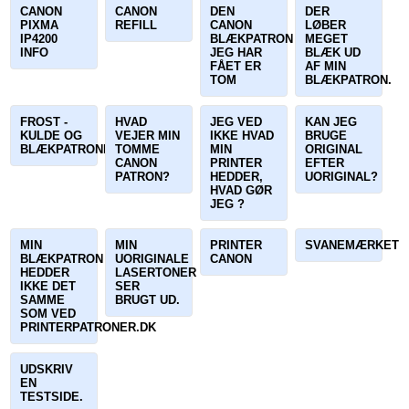
CANON
CANON
DEN
DER
PIXMA
REFILL
CANON
LØBER
IP4200
BLÆKPATRON
MEGET
INFO
JEG HAR
BLÆK UD
FÅET ER
AF MIN
TOM
BLÆKPATRON.
FROST -
HVAD
JEG VED
KAN JEG
KULDE OG
VEJER MIN
IKKE HVAD
BRUGE
BLÆKPATRONER
TOMME
MIN
ORIGINAL
CANON
PRINTER
EFTER
PATRON?
HEDDER,
UORIGINAL?
HVAD GØR
JEG ?
MIN
MIN
PRINTER
SVANEMÆRKET
BLÆKPATRON
UORIGINALE
CANON
HEDDER
LASERTONER
IKKE DET
SER
SAMME
BRUGT UD.
SOM VED
PRINTERPATRONER.DK
UDSKRIV
EN
TESTSIDE.