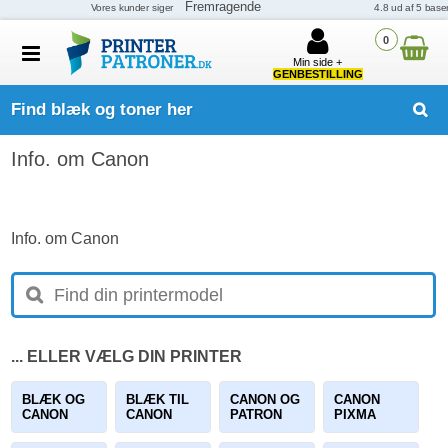
0
Min side +
GENBESTILLING
Find blæk og toner her
Info. om Canon
Info. om Canon
... ELLER VÆLG DIN PRINTER
BLÆK OG
BLÆK TIL
CANON OG
CANON
CANON
CANON
PATRON
PIXMA