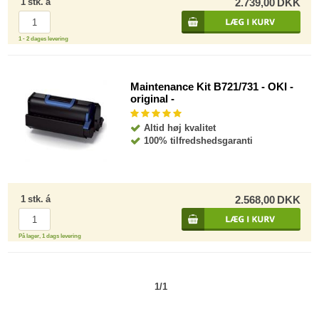
1
stk.
á
2.739,00
DKK
1 - 2 dages levering
Maintenance Kit B721/731 - OKI -
original -
Altid høj kvalitet
100% tilfredshedsgaranti
1
stk.
á
2.568,00
DKK
På lager, 1 dags levering
1/1