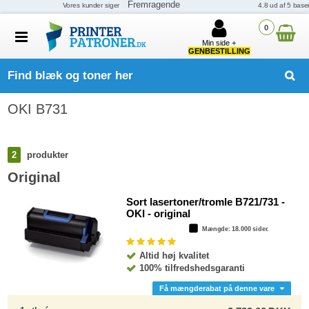
0
Min side +
GENBESTILLING
Find blæk og toner her
OKI B731
2
produkter
Original
Sort lasertoner/tromle B721/731 -
OKI - original
Mængde
: 18.000 sider.
Altid høj kvalitet
100% tilfredshedsgaranti
Få mængderabat på denne vare