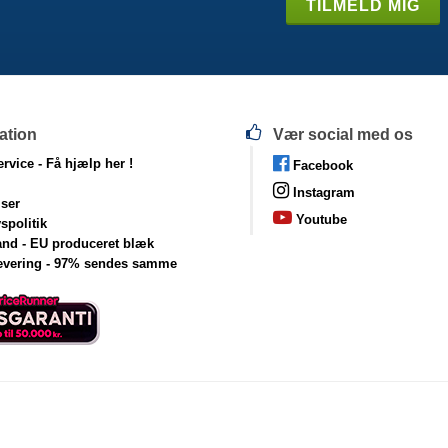
ation
Vær social med os
rvice -
Få hjælp her !
Facebook
Instagram
lser
Youtube
vspolitik
and - EU produceret blæk
levering - 97% sendes samme