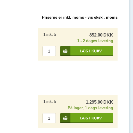
Priserne er inkl. moms -
vis ekskl. moms
1
stk.
á
852,00
DKK
1 - 2 dages levering
1
stk.
á
1.295,00
DKK
På lager, 1 dags levering