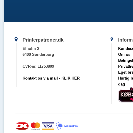
Printerpatroner.dk
Inform
Elholm 2
Kundese
6400 Sønderborg
Om os
Betinge
CVR-nr. 11753809
Privatli
Eget br
Kontakt os via mail - KLIK HER
Hurtig 
dag