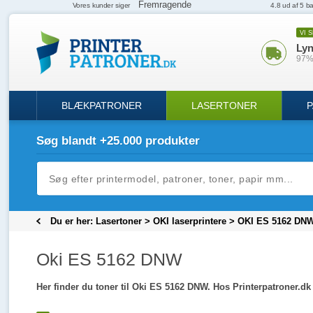
VI 
Lyn
97% 
BLÆKPATRONER
LASERTONER
P
Søg blandt +25.000 produkter
Du er her:
Lasertoner
>
OKI laserprintere
>
OKI ES 5162 DN
Oki ES 5162 DNW
Her finder du toner til Oki ES 5162 DNW. Hos Printerpatroner.dk 