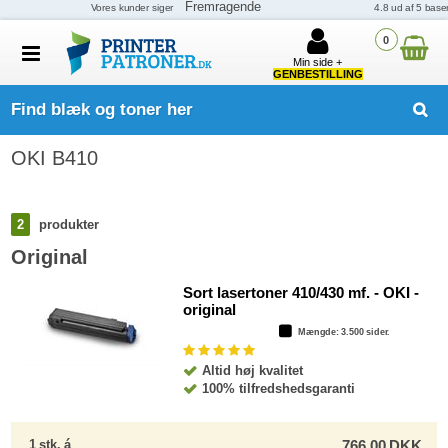
0
Min side +
GENBESTILLING
Find blæk og toner her
OKI B410
2
produkter
Original
Sort lasertoner 410/430 mf. - OKI -
original
Mængde
: 3.500 sider.
Altid høj kvalitet
100% tilfredshedsgaranti
1
stk.
á
766,00
DKK