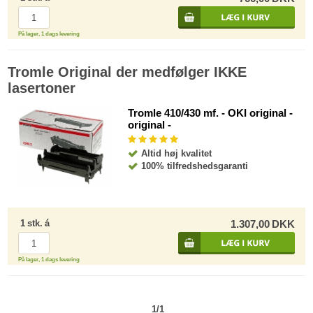
På lager, 1 dags levering
Tromle Original der medfølger IKKE
lasertoner
Tromle 410/430 mf. - OKI original -
original -
Altid høj kvalitet
100% tilfredshedsgaranti
1
stk.
á
1.307,00
DKK
På lager, 1 dags levering
1/1