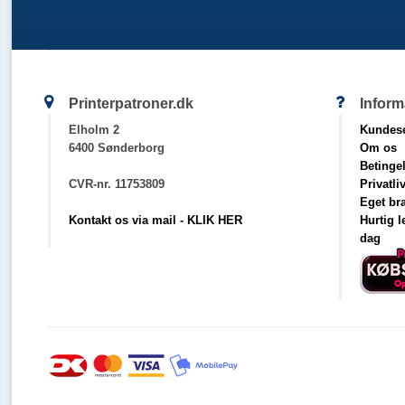
Printerpatroner.dk
Inform
Elholm 2
Kundese
6400 Sønderborg
Om os
Betinge
CVR-nr. 11753809
Privatli
Eget br
Kontakt os via mail - KLIK HER
Hurtig 
dag