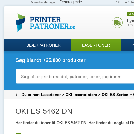
VI 
Lyn
97% 
BLÆKPATRONER
LASERTONER
P
Søg blandt +25.000 produkter
Du er her:
Lasertoner
>
OKI laserprintere
>
OKI ES Serien
>
OKI ES 5462 DN
Her finder du toner til OKI ES 5462 DN. Her finder du nogle af D