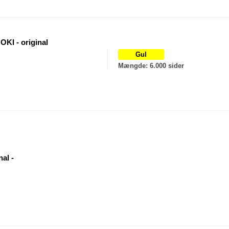
OKI - original
Gul
Mængde
: 6.000 sider
nal -