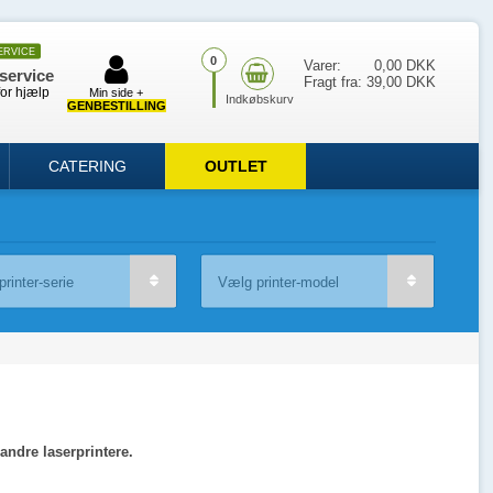
ERVICE
0
Varer:
0,00 DKK
service
Fragt fra:
39,00 DKK
for hjælp
Min side +
GENBESTILLING
CATERING
OUTLET
andre laserprintere.