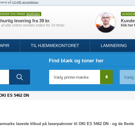
SENDER DIN PAKKE
IMORGEN
KUNDES
hurtig levering fra 39 kr.
Kunde
af alle ordrer sendes inden for 24 timer
Klik her 
APIR
TIL HJEMMEKONTORET
LAMINERING
Find blæk og toner her
OKI ES 5462 DN
anmarks laveste tilbud på laserpatroner til OKI ES 5462 DN - og de fleste 