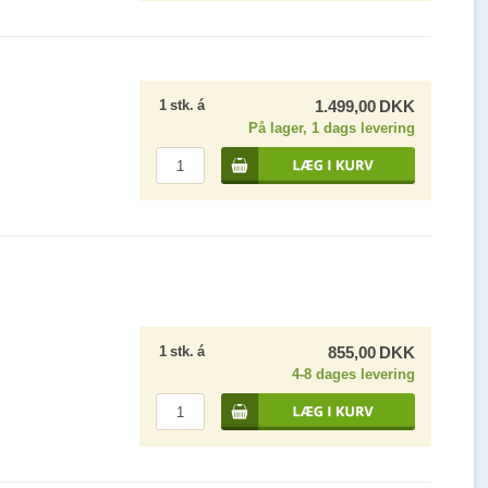
1
stk.
á
1.499,00
DKK
På lager, 1 dags levering
1
stk.
á
855,00
DKK
4-8 dages levering