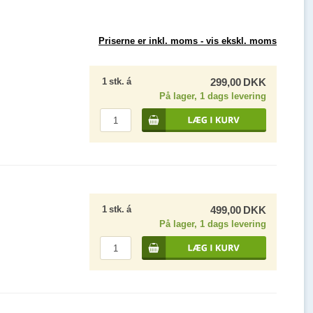
Priserne er inkl. moms -
vis ekskl. moms
1
stk.
á
299,00
DKK
På lager, 1 dags levering
1
stk.
á
499,00
DKK
På lager, 1 dags levering