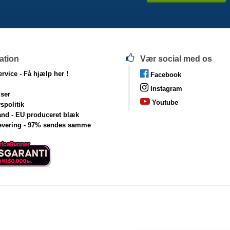
ation
Vær social med os
rvice -
Få hjælp her !
Facebook
Instagram
lser
Youtube
vspolitik
and - EU produceret blæk
levering - 97% sendes samme