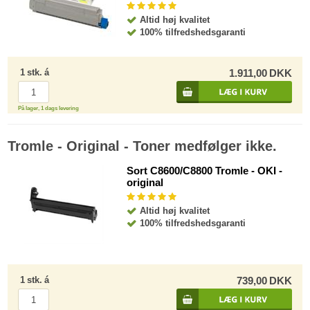
Altid høj kvalitet
100% tilfredshedsgaranti
1
stk.
á
1.911,00
DKK
På lager, 1 dags levering
Tromle - Original - Toner medfølger ikke.
Sort C8600/C8800 Tromle - OKI -
original
Altid høj kvalitet
100% tilfredshedsgaranti
1
stk.
á
739,00
DKK