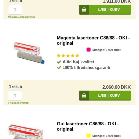
1
stk.
á
1.911,00
DKK
På lager, 1 dags levering
Magenta lasertoner C86/88 - OKI -
original
Mængde
: 6.000 sider.
Altid høj kvalitet
100% tilfredshedsgaranti
1
stk.
á
2.060,00
DKK
3-6 dages levering
Gul lasertoner C86/88 - OKI -
original
Mængde
: 6.000 sider.