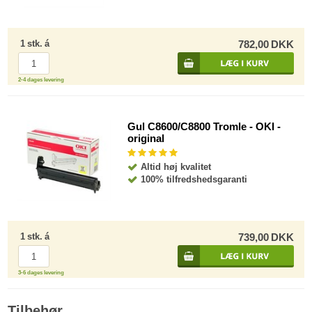
1
stk.
á
782,00
DKK
2-4 dages levering
Gul C8600/C8800 Tromle - OKI -
original
Altid høj kvalitet
100% tilfredshedsgaranti
1
stk.
á
739,00
DKK
3-6 dages levering
Tilbehør