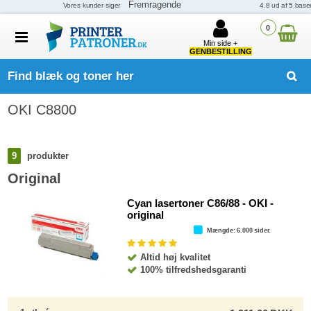
0
Min side +
GENBESTILLING
Find blæk og toner her
OKI C8800
9
produkter
Original
Cyan lasertoner C86/88 - OKI -
original
Mængde
: 6.000 sider.
Altid høj kvalitet
100% tilfredshedsgaranti