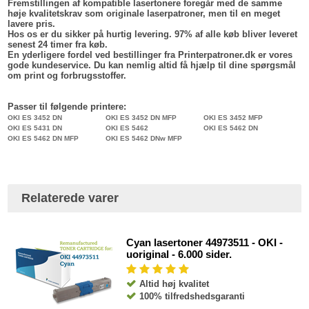
Fremstillingen af kompatible lasertonere foregår med de samme
høje kvalitetskrav som originale laserpatroner, men til en meget
lavere pris.
Hos os er du sikker på hurtig levering. 97% af alle køb bliver leveret
senest 24 timer fra køb.
En yderligere fordel ved bestillinger fra Printerpatroner.dk er vores
gode kundeservice. Du kan nemlig altid få hjælp til dine spørgsmål
om print og forbrugsstoffer.
Passer til følgende printere:
OKI ES 3452 DN
OKI ES 3452 DN MFP
OKI ES 3452 MFP
OKI ES 5431 DN
OKI ES 5462
OKI ES 5462 DN
OKI ES 5462 DN MFP
OKI ES 5462 DNw MFP
Relaterede varer
Cyan lasertoner 44973511 - OKI -
uoriginal - 6.000 sider.
Altid høj kvalitet
100% tilfredshedsgaranti