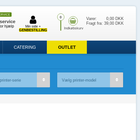
ERVICE
0
Varer:
0,00 DKK
service
Fragt fra:
39,00 DKK
for hjælp
Min side +
GENBESTILLING
CATERING
OUTLET