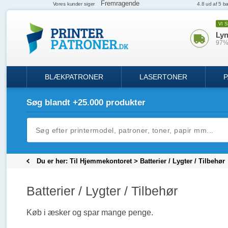
VI 
Lyn
97% 
BLÆKPATRONER
LASERTONER
P
Søg blandt +25.000 produkter
Du er her:
Til Hjemmekontoret
>
Batterier / Lygter / Tilbehør
Batterier / Lygter / Tilbehør
Køb i æsker og spar mange penge.