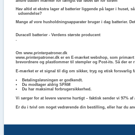
andre batteri mærker for længst var løbet tør for strøm
Hav altid et ekstra lager af batterier liggende på lager i huset,
udsendelse?
Mange af vore husholdningsapparater bruger i dag batterier. Det 
Duracell batterier - Verdens største producent
.
Om www.printerpatroner.dk
www.printerpatroner.dk er en E-mærket webshop, som primært forh
brevordnere og plastlommer til stempler og Post-its. Så der er r
E-mærket
er et signal til dig om sikker, tryg og etisk forsvarli
• Betalingsløsningen er godkendt.
• Du modtager aldrig SPAM
• Du har maksimal forbrugersikkerhed.
Vi sørger for at levere varerne hurtigt – faktisk sender vi 97% af 
Er du i tvivl om noget vedrørende din bestilling, eller har du 