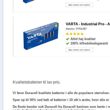
læs mere om varen
VARTA - Industrial Pro - A
Varenr.: P701497
Altid høj kvalitet
100% tilfredshedsgaranti
læs mere om varen
Kvalitetsbatterier til lav pris.
Vi fører Duracell kvalitets batterier i alle de populære størrelse
Spar op til 50% ved køb af batterier i 10 stk´s æske, hvor alle er
De fleste kender nok Duracell fra Duracell kaninen som kørte i 