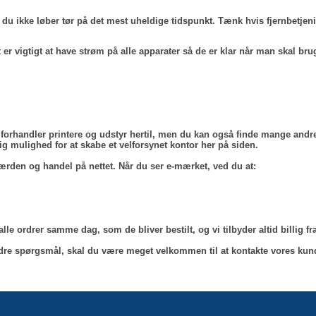
 så du ikke løber tør på det mest uheldige tidspunkt. Tænk hvis fjernbetje
er vigtigt at have strøm på alle apparater så de er klar når man skal br
andler printere og udstyr hertil, men du kan også finde mange andre art
ig mulighed for at skabe et velforsynet kontor her på siden.
g færden og handel på nettet. Når du ser e-mærket, ved du at:
alle ordrer samme dag, som de bliver bestilt, og vi tilbyder altid billig fra
andre spørgsmål, skal du være meget velkommen til at kontakte vores kund