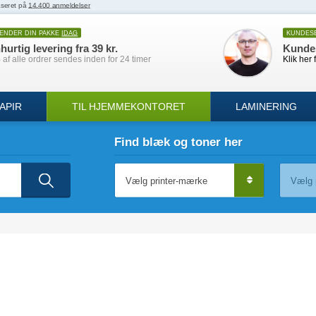
SENDER DIN PAKKE
IDAG
KUNDES
hurtig levering fra 39 kr.
Kunde
af alle ordrer sendes inden for 24 timer
Klik her 
APIR
TIL HJEMMEKONTORET
LAMINERING
Find blæk og toner her