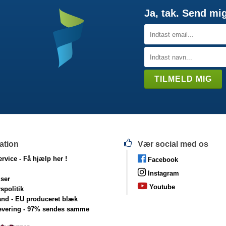
Ja, tak. Send mi
ation
Vær social med os
rvice -
Få hjælp her !
Facebook
Instagram
lser
Youtube
vspolitik
and - EU produceret blæk
levering - 97% sendes samme