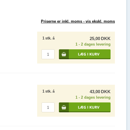
Priserne er inkl. moms -
vis ekskl. moms
1
stk.
á
25,00
DKK
1 - 2 dages levering
1
stk.
á
43,00
DKK
1 - 2 dages levering