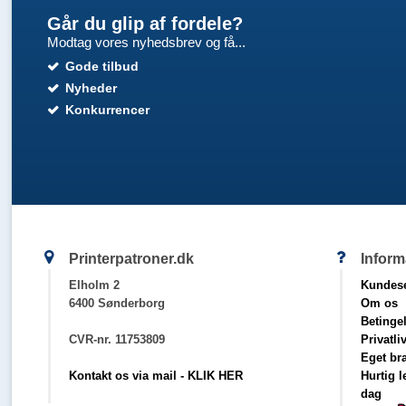
Går du glip af fordele?
Modtag vores nyhedsbrev og få...
Gode tilbud
Nyheder
Konkurrencer
Printerpatroner.dk
Inform
Elholm 2
Kundese
6400 Sønderborg
Om os
Betinge
CVR-nr. 11753809
Privatli
Eget br
Kontakt os via mail - KLIK HER
Hurtig 
dag