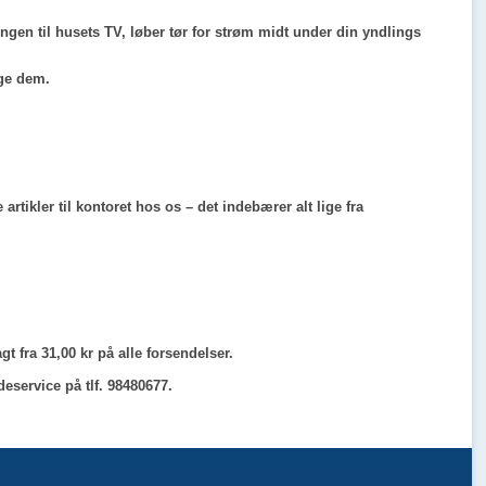
ningen til husets TV, løber tør for strøm midt under din yndlings
uge dem.
ikler til kontoret hos os – det indebærer alt lige fra
gt fra 31,00 kr på alle forsendelser.
eservice på tlf. 98480677.