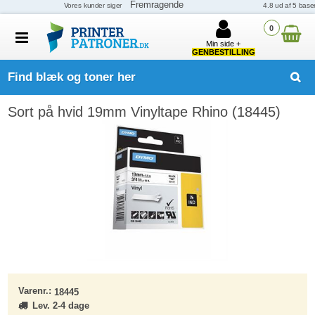
0
Min side +
GENBESTILLING
Find blæk og toner her
Sort på hvid 19mm Vinyltape Rhino (18445)
Varenr.:
18445
Lev. 2-4 dage