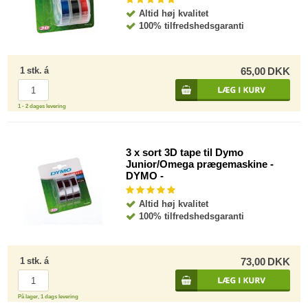
Altid høj kvalitet
100% tilfredshedsgaranti
1
stk.
á
65,00
DKK
1 - 2 dages levering
3 x sort 3D tape til Dymo
Junior/Omega prægemaskine -
DYMO -
Altid høj kvalitet
100% tilfredshedsgaranti
1
stk.
á
73,00
DKK
På lager, 1 dags levering