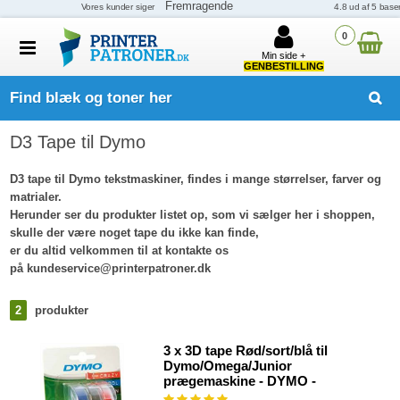
0
Min side +
GENBESTILLING
Find blæk og toner her
D3 Tape til Dymo
D3 tape til Dymo tekstmaskiner, findes i mange størrelser, farver og
matrialer.
Herunder ser du produkter listet op, som vi sælger her i shoppen,
skulle der være noget tape du ikke kan finde,
er du altid velkommen til at kontakte os
på kundeservice@printerpatroner.dk
2
produkter
3 x 3D tape Rød/sort/blå til
Dymo/Omega/Junior
prægemaskine - DYMO -