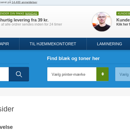
SENDER DIN PAKKE
MANDAG
KUNDES
hurtig levering fra 39 kr.
Kunde
af alle ordrer sendes inden for 24 timer
Klik her 
APIR
TIL HJEMMEKONTORET
LAMINERING
Find blæk og toner her
sider
velse