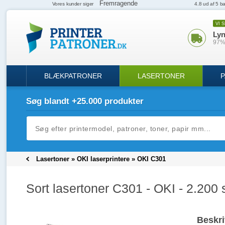
VI 
Lyn
97% 
BLÆKPATRONER
LASERTONER
P
Søg blandt +25.000 produkter
Lasertoner
»
OKI laserprintere
»
OKI C301
Sort lasertoner C301 - OKI - 2.200 
Beskri