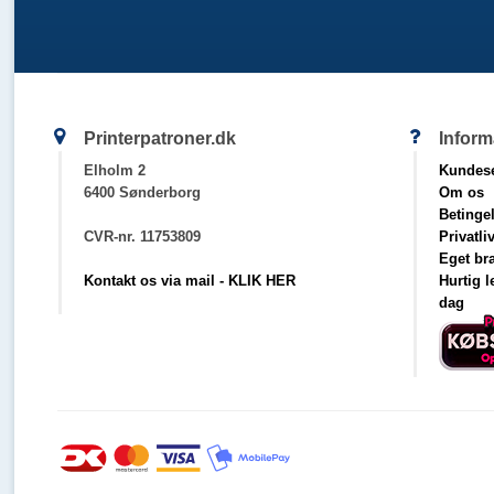
Printerpatroner.dk
Inform
Elholm 2
Kundese
6400 Sønderborg
Om os
Betinge
CVR-nr. 11753809
Privatli
Eget br
Kontakt os via mail - KLIK HER
Hurtig 
dag