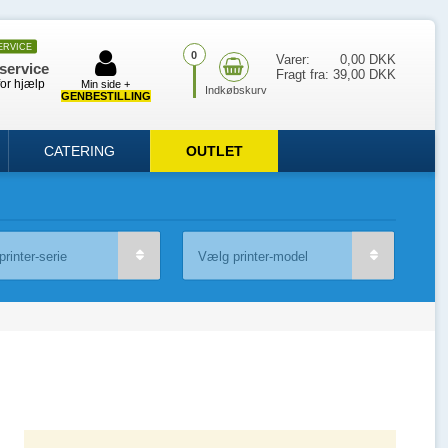
ERVICE
0
Varer:
0,00 DKK
service
Fragt fra:
39,00 DKK
for hjælp
Min side +
GENBESTILLING
CATERING
OUTLET