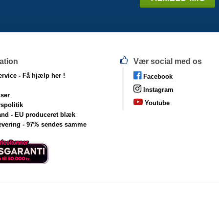
ation
Vær social med os
rvice -
Få hjælp her !
Facebook
Instagram
lser
Youtube
vspolitik
and - EU produceret blæk
levering - 97% sendes samme