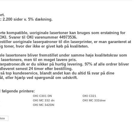
rt.
:
2.200 sider v. 5% dækning.
rte kompatible, uoriginale lasertoner kan bruges som erstatning for
 OKI. Svarer til OKI varenummer 44973536.
stiller uoriginale laserpatroner til din laserprinter, er man garanteret at
lig toner, hvor der ikke er givet køb på kvaliteten.
le lasertonere bliver fremstillet under samme høje kvalitetskrav som
 lasertonere, men til en meget lavere pris.
erpatroner.dk er du sikker på hurtig levering. 97% af alle ordrer bliver
leveret senest 24 timer efter bestilling.
så top kundeservice, blandt andet kan du altid få svar på dine
l, eller hjælp ved spørgsmål om udskrift.
l følgende printere:
OKI C301 DN
OKI C321
2
OKI MC 332 dn
OKI MC 332dnw
2
OKI MC 342DN
liste