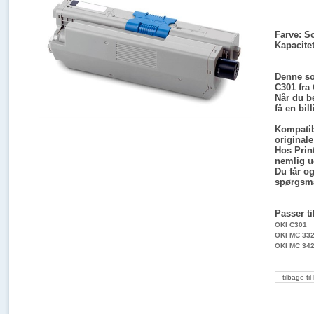
Farve:
So
Kapacitet
Denne so
C301 fra
Når du be
få en bil
Kompatib
originale
Hos Print
nemlig ud
Du får og
spørgsmå
Passer ti
OKI C301
OKI MC 33
OKI MC 34
tilbage til 