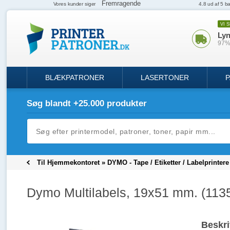
VI 
Lyn
97% 
BLÆKPATRONER
LASERTONER
P
Søg blandt +25.000 produkter
Til Hjemmekontoret
»
DYMO - Tape / Etiketter / Labelprintere
Dymo Multilabels, 19x51 mm. (113
Beskri