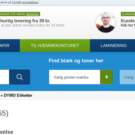
SENDER DIN PAKKE
MANDAG
KUNDES
hurtig levering fra 39 kr.
Kunde
af alle ordrer sendes inden for 24 timer
Klik her 
APIR
TIL HJEMMEKONTORET
LAMINERING
Find blæk og toner her
»
DYMO Etiketter
55)
velse