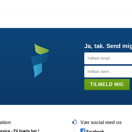
Ja, tak. Send mi
ation
Vær social med os
rvice -
Få hjælp her !
Facebook