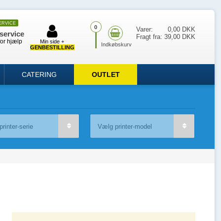
ERVICE
0
Varer:
0,00 DKK
service
Fragt fra:
39,00 DKK
for hjælp
Min side +
GENBESTILLING
CATERING
OUTLET