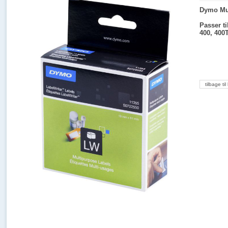
Dymo Mul
Passer t
400, 40
tilbage til 