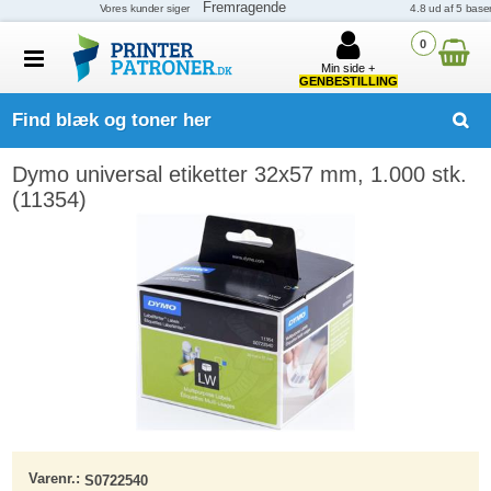
0
Min side +
GENBESTILLING
Find blæk og toner her
Dymo universal etiketter 32x57 mm, 1.000 stk.
(11354)
Varenr.:
S0722540