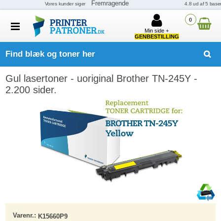
0
Min side +
GENBESTILLING
Find blæk og toner her
Gul lasertoner - uoriginal Brother TN-245Y -
2.200 sider.
Varenr.:
K15660P9