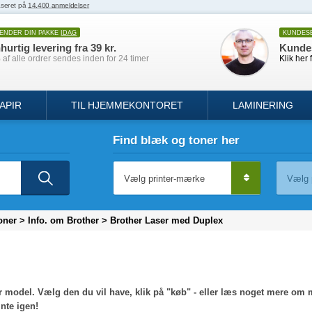
SENDER DIN PAKKE
IDAG
KUNDES
hurtig levering fra 39 kr.
Kunde
af alle ordrer sendes inden for 24 timer
Klik her 
APIR
TIL HJEMMEKONTORET
LAMINERING
Find blæk og toner her
oner
>
Info. om Brother
>
Brother Laser med Duplex
r model. Vælg den du vil have, klik på "køb" - eller læs noget mere om m
inte igen!