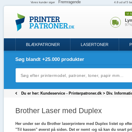
VI 
Lyn
97% 
BLÆKPATRONER
LASERTONER
P
Søg blandt +25.000 produkter
Du er her:
Kundeservice - Printerpatroner.dk
>
Div. Informati
Brother Laser med Duplex
Her under ser du Brother laserprintere med Duplex listet op efte
"Til kassen" øverst på siden. Det er nemt -og så kan du snart pr