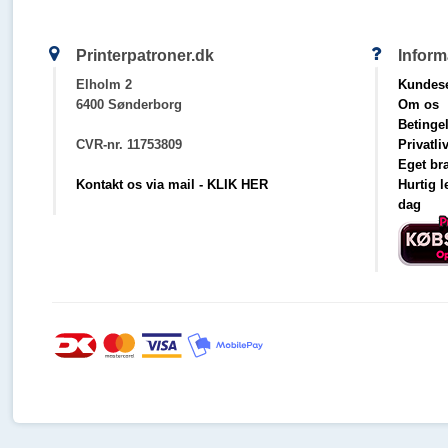
Printerpatroner.dk
Inform
Elholm 2
Kundese
6400 Sønderborg
Om os
Betinge
CVR-nr. 11753809
Privatli
Eget br
Kontakt os via mail - KLIK HER
Hurtig 
dag