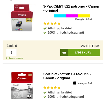
3-Pak C/M/Y 521 patroner - Canon
- original
Mængde
: 3x9ml.
Altid høj kvalitet
100% tilfredshedsgaranti
1
stk.
á
269,00
DKK
1 - 2 dages levering
Sort blækpatron CLI-521BK -
Canon - original
Mængde
: 9ml.
Altid høj kvalitet
100% tilfredshedsgaranti