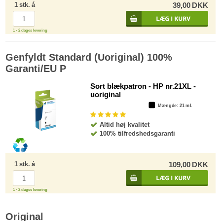
1
stk.
á
39,00
DKK
1 - 2 dages levering
Genfyldt Standard (Uoriginal) 100%
Garanti/EU P
Sort blækpatron - HP nr.21XL -
uoriginal
Mængde
: 21 ml.
Altid høj kvalitet
100% tilfredshedsgaranti
1
stk.
á
109,00
DKK
1 - 2 dages levering
Original