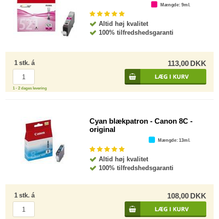
Mængde
: 9ml.
Altid høj kvalitet
100% tilfredshedsgaranti
1
stk.
á
113,00
DKK
1 - 2 dages levering
Cyan blækpatron - Canon 8C -
original
Mængde
: 13ml.
Altid høj kvalitet
100% tilfredshedsgaranti
1
stk.
á
108,00
DKK