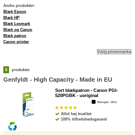
Andre produkter:
Blæk Epson
Blæk HP
Blæk Lexmark
Blæk og Canon
Blæk patron
Canon printer
8
produkter
Genfyldt - High Capacity - Made in EU
Sort blækpatron - Canon PGI-
520PGBK - uoriginal
Mængde
: 19ml.
Altid høj kvalitet
100% tilfredshedsgaranti