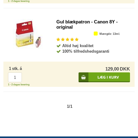
1 - 2 dages levering
Gul blækpatron - Canon 8Y -
original
Mængde
: 13ml.
Altid høj kvalitet
100% tilfredshedsgaranti
1
stk.
á
129,00
DKK
1 - 2 dages levering
1/1