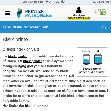
0
Min side +
GENBESTILLING
Find blæk og toner her
Blæk printer
Blækprinter - dit valg
En
blæk printer
i god kvalitet kan du købe her
på siden. En
blæk printer
er ikke dyr men har
stadig en rigtig god ydelse i forhold til
pengene. Så hvis du skal købe en ny blæk
printer eller tilbehør så gør det her hos os. Når
man køber en blæk printer, er det vigtig at sikre sig at den sorte og
alle farverne er adskilt, det giver en bedre økonomi, at have en blæk
printer, hvor de er adskilt, da man kan skifte den farve, som er tom, i
stedet for at skifte en blækpatron ud i sin blæk printer, som er har
halv fulde kamre.
Her finder du:
blæk til printer.