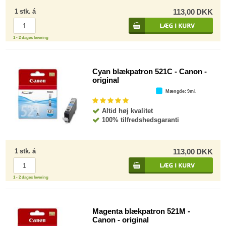
1
stk.
á
113,00
DKK
1 - 2 dages levering
Cyan blækpatron 521C - Canon -
original
Mængde
: 9ml.
Altid høj kvalitet
100% tilfredshedsgaranti
1
stk.
á
113,00
DKK
1 - 2 dages levering
Magenta blækpatron 521M -
Canon - original