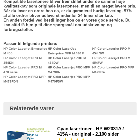
Kompatible lasertonere bliver fremstillet under de samme høje
kvalitetskrav som originale lasertonere, men til en meget lavere pris.
Når du laver en ordre hos os, er du garanteret hurtig levering. 97%
af alle ordrer bliver udleveret indenfor 24 timer efter køb.
En anden fordel ved bestillinger hos os er vores gode service. Du
kan altid få hjælp til dine spørgsmål om udskrivning og
forbrugsstoffer.
Passer til følgende printere:
HP Color Laserjet Enterprise
HP Color LaserJet
HP Color Laserjet PRO M
M 455
Enterprise MFP M 480 F
454 NW
HP Color Laserjet PRO M
HP Color Laserjet PRO M
HP Color Laserjet PRO M
454DN
454DW
454FW
HP Color Laserjet PRO M
HP Color Laserjet PRO MFP
HP Color Laserjet PRO MFP
470 serie
M479DN
M479DW
HP Color Laserjet PRO MFP
HP Color Laserjet PRO MFP
M479FDN
M479FDW
Relaterede varer
Cyan lasertoner - HP W2031A /
415A - uoriginal - 2.100 sider