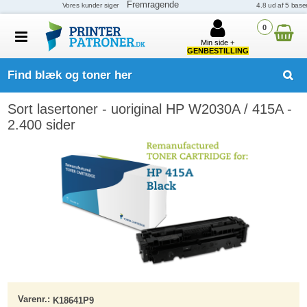
0
Min side +
GENBESTILLING
Find blæk og toner her
Sort lasertoner - uoriginal HP W2030A / 415A -
2.400 sider
Varenr.:
K18641P9