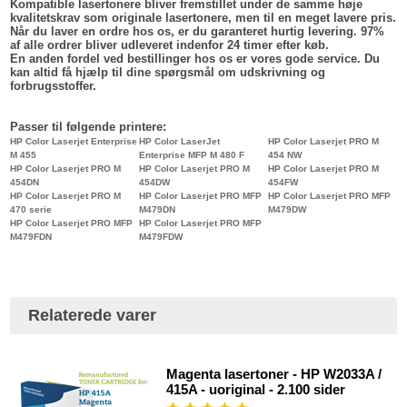
Kompatible lasertonere bliver fremstillet under de samme høje
kvalitetskrav som originale lasertonere, men til en meget lavere pris.
Når du laver en ordre hos os, er du garanteret hurtig levering. 97%
af alle ordrer bliver udleveret indenfor 24 timer efter køb.
En anden fordel ved bestillinger hos os er vores gode service. Du
kan altid få hjælp til dine spørgsmål om udskrivning og
forbrugsstoffer.
Passer til følgende printere:
HP Color Laserjet Enterprise
HP Color LaserJet
HP Color Laserjet PRO M
M 455
Enterprise MFP M 480 F
454 NW
HP Color Laserjet PRO M
HP Color Laserjet PRO M
HP Color Laserjet PRO M
454DN
454DW
454FW
HP Color Laserjet PRO M
HP Color Laserjet PRO MFP
HP Color Laserjet PRO MFP
470 serie
M479DN
M479DW
HP Color Laserjet PRO MFP
HP Color Laserjet PRO MFP
M479FDN
M479FDW
Relaterede varer
Magenta lasertoner - HP W2033A /
415A - uoriginal - 2.100 sider