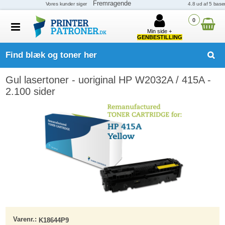
0
Min side +
GENBESTILLING
Find blæk og toner her
Gul lasertoner - uoriginal HP W2032A / 415A -
2.100 sider
Varenr.:
K18644P9