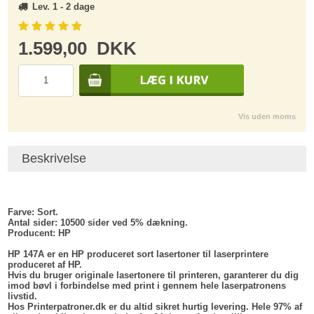
Lev. 1 - 2 dage
1.599,00
DKK
Vis uden moms
Beskrivelse
Farve:
Sort.
Antal sider:
10500 sider ved 5% dækning.
Producent
: HP
HP 147A er en HP produceret sort lasertoner til laserprintere
produceret af HP.
Hvis du bruger originale lasertonere til printeren, garanterer du dig
imod bøvl i forbindelse med print i gennem hele laserpatronens
livstid.
Hos Printerpatroner.dk er du altid sikret hurtig levering. Hele 97% af