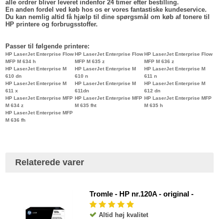
alle ordrer bliver leveret indenfor 24 timer efter bestilling.
En anden fordel ved køb hos os er vores fantastiske kundeservice.
Du kan nemlig altid få hjælp til dine spørgsmål om køb af tonere til
HP printere og forbrugsstoffer.
Passer til følgende printere:
HP LaserJet Enterprise Flow
HP LaserJet Enterprise Flow
HP LaserJet Enterprise Flow
MFP M 634 h
MFP M 635 z
MFP M 636 z
HP LaserJet Enterprise M
HP LaserJet Enterprise M
HP LaserJet Enterprise M
610 dn
610 n
611 n
HP LaserJet Enterprise M
HP LaserJet Enterprise M
HP LaserJet Enterprise M
611 x
611dn
612 dn
HP LaserJet Enterprise MFP
HP LaserJet Enterprise MFP
HP LaserJet Enterprise MFP
M 634 z
M 635 fht
M 635 h
HP LaserJet Enterprise MFP
M 636 fh
Relaterede varer
Tromle - HP nr.120A - original -
Altid høj kvalitet