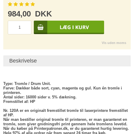
984,00
DKK
Vis uden moms
Beskrivelse
Type:
Tromle / Drum Unit.
Farve:
Dækker både sort, cyan, magenta og gul. Kun én tromle i
printeren.
Antal sider:
16000 sider v. 5% dækning.
Fremstillet af
: HP
Nr. 120A er en originalt fremstillet tromle til laserprintere fremstillet
af HP.
Når man bestiller original tromle til printeren, er man garanteret en
tromle, som giver gnidningsfri print gennem hele tromlens levetid.
Når du køber på Printerpatroner.dk, er du garanteret hurtig levering.
Hele 97% af alle ordrer når frem senest 24 timer fra køb.