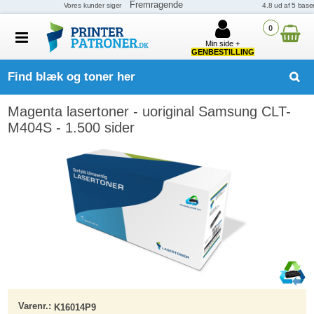
0
Min side +
GENBESTILLING
Find blæk og toner her
Magenta lasertoner - uoriginal Samsung CLT-
M404S - 1.500 sider
Varenr.:
K16014P9