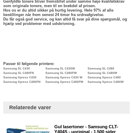
Genfyldte tonere bliver fremstillet under samme høje kvalitetskrav
som originale tonere, men til en brøkdel af prisen.
Hos os er du altid sikker på hurtig levering. Hele 97% af alle
bestillinger når frem senest 24 timer fra ordreafgivelse.
Du får også god service, og kan altid få svar på dine spørgsmål, og
hjælp ved problemer med udskrivning.
Passer til følgende printere:
Samsung SL C430
Samsung SL C430W
Samsung SL C480
Samsung SL C480FN
Samsung SL C480FW
Samsung SL C480W
Samsung Xpress C430
Samsung Xpress C430 W
Samsung Xpress C480
Samsung Xpress C480FN
Samsung Xpress C480FW
Samsung Xpress C480W
Relaterede varer
Gul lasertoner - Samsung CLT-
Y404S - uoriginal - 1.500 sider