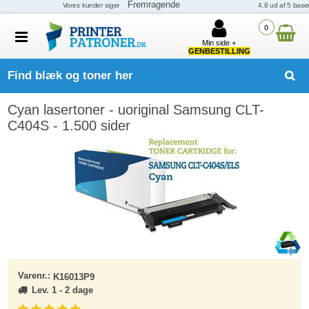
0
Min side +
GENBESTILLING
Find blæk og toner her
Cyan lasertoner - uoriginal Samsung CLT-
C404S - 1.500 sider
Varenr.:
K16013P9
Lev. 1 - 2 dage