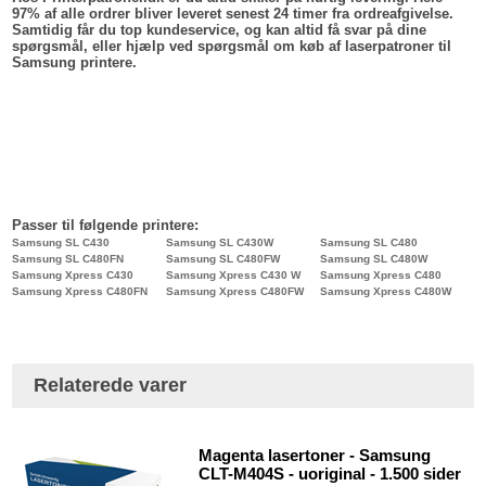
97% af alle ordrer bliver leveret senest 24 timer fra ordreafgivelse.
Samtidig får du top kundeservice, og kan altid få svar på dine
spørgsmål, eller hjælp ved spørgsmål om køb af laserpatroner til
Samsung printere.
Passer til følgende printere:
Samsung SL C430
Samsung SL C430W
Samsung SL C480
Samsung SL C480FN
Samsung SL C480FW
Samsung SL C480W
Samsung Xpress C430
Samsung Xpress C430 W
Samsung Xpress C480
Samsung Xpress C480FN
Samsung Xpress C480FW
Samsung Xpress C480W
Relaterede varer
Magenta lasertoner - Samsung
CLT-M404S - uoriginal - 1.500 sider