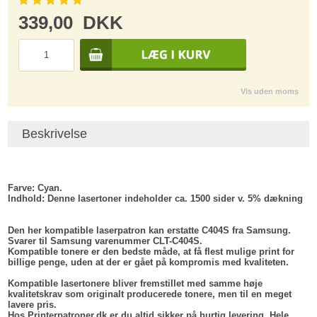
339,00
DKK
Vis uden moms
Beskrivelse
Farve:
Cyan.
Indhold
: Denne lasertoner indeholder ca. 1500 sider v. 5% dækning
Den her kompatible laserpatron kan erstatte C404S fra Samsung.
Svarer til Samsung varenummer CLT-C404S.
Kompatible tonere er den bedste måde, at få flest mulige print for
billige penge, uden at der er gået på kompromis med kvaliteten.
Kompatible lasertonere bliver fremstillet med samme høje
kvalitetskrav som originalt producerede tonere, men til en meget
lavere pris.
Hos Printerpatroner.dk er du altid sikker på hurtig levering. Hele