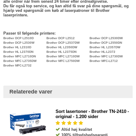
alle ordrer når frem senest 24 timer efter ordreafgivelse.
Du får også top service, og kan altid få svar på dine spørgsmål, og
hjælp ved spørgsmål om køb af laserpatroner til Brother
laserprintere.
Passer til følgende printere:
Brother DCP L2510D
Brother DCP L2512
Brother DCP L2530DW
Brother DCP L2530W
Brother DCP L2537DW
Brother DCP L2550DN
Brother HL L2310D
Brother HL L2350DW
Brother HL L2357DW
Brother HL L2370DN
Brother HL L2375DN
Brother HL-L2372
Brother MFC L2710DN
Brother MFC L2710DW
Brother MFC L2730DW
Brother MFC L2735DW
Brother MFC L2750DW
Brother MFC-L2712
Brother MFC-L2732
Relaterede varer
Sort lasertoner - Brother TN-2410 -
original - 1.200 sider
Altid høj kvalitet
100% tilfredshedsgaranti