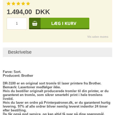
1.494,00
DKK
Vis uden moms
Beskrivelse
Farve:
Sort.
Producent
: Brother
DR-3100 er en original sort tromle til laser printere fra Brother.
Bemærk: Lasertoner medfølger ikke.
Hvis du bestiller originalt producerede tromler til din printer, er du
garanteret en tromle, som sikrer smertefri print i hele tromlens
livstid.
Hvis du laver en ordre på Printerpatroner.dk, er du garanteret hurtig
levering. 97% af alle ordrer bliver nemlig leveret indenfor 24 timer
efter bestilling.
Du får også god service, og kan altid få svar på dine spørgsmål,