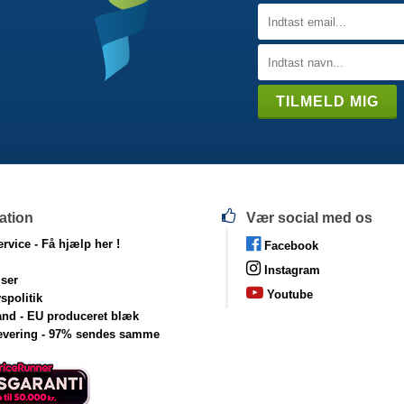
ation
Vær social med os
rvice -
Få hjælp her !
Facebook
Instagram
lser
Youtube
vspolitik
and - EU produceret blæk
levering - 97% sendes samme