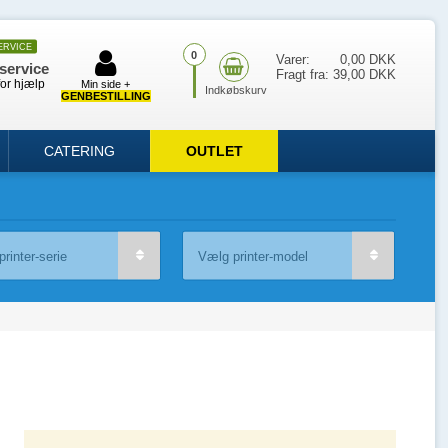
ERVICE
0
Varer:
0,00 DKK
service
Fragt fra:
39,00 DKK
for hjælp
Min side +
GENBESTILLING
CATERING
OUTLET