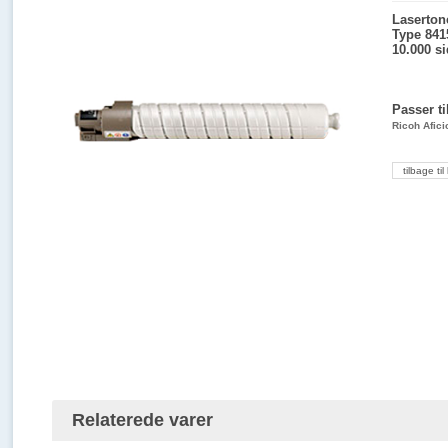
Lasertone
Type 841
10.000 s
Passer ti
Ricoh Afic
tilbage til 
Relaterede varer