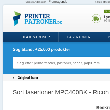
VI 
Lyn
97% 
BLÆKPATRONER
LASERTONER
P
Søg blandt +25.000 produkter
Original laser
Sort lasertoner MPC400BK - Ricoh - 
Beskri