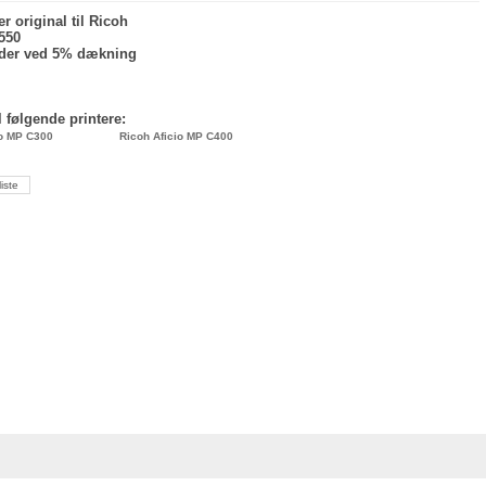
r original til Ricoh
550
ider ved 5% dækning
l følgende printere:
io MP C300
Ricoh Aficio MP C400
liste