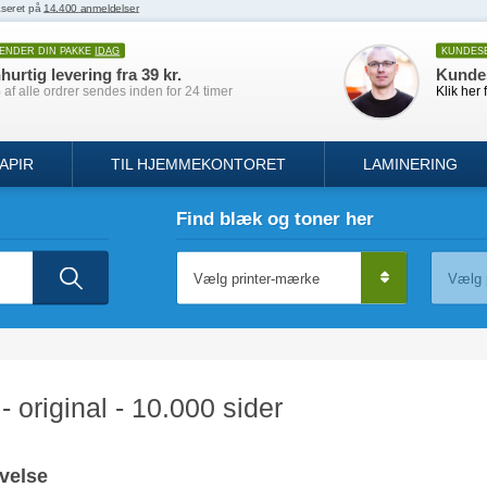
SENDER DIN PAKKE
IDAG
KUNDES
hurtig levering fra 39 kr.
Kunde
af alle ordrer sendes inden for 24 timer
Klik her 
APIR
TIL HJEMMEKONTORET
LAMINERING
Find blæk og toner her
original - 10.000 sider
velse