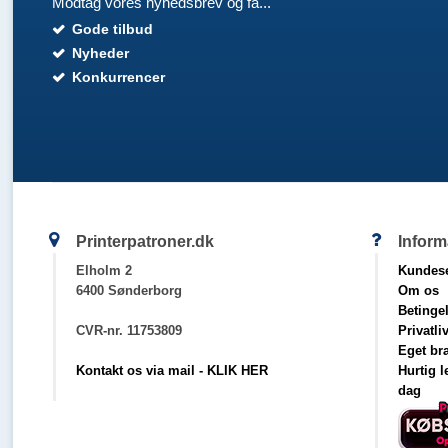
Modtag vores nyhedsbrev og få...
Gode tilbud
Nyheder
Konkurrencer
Printerpatroner.dk
Inform
Elholm 2
Kundese
6400 Sønderborg
Om os
Betinge
CVR-nr. 11753809
Privatli
Eget br
Kontakt os via mail - KLIK HER
Hurtig 
dag