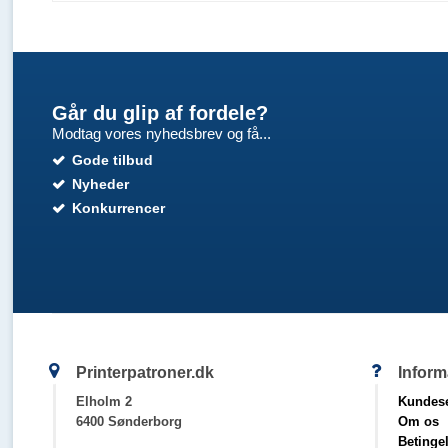
Går du glip af fordele?
Modtag vores nyhedsbrev og få...
Gode tilbud
Nyheder
Konkurrencer
Printerpatroner.dk
Inform
Elholm 2
Kundese
6400 Sønderborg
Om os
Betinge