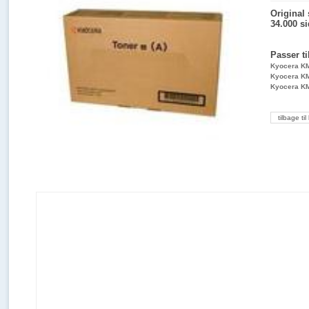
Original 
34.000 s
Passer ti
Kyocera K
Kyocera K
Kyocera K
tilbage til 