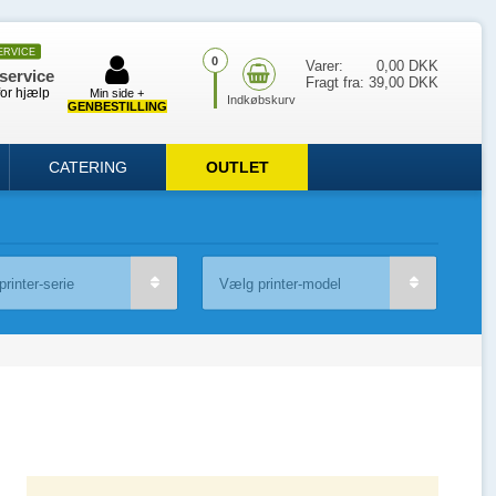
ERVICE
0
Varer:
0,00 DKK
service
Fragt fra:
39,00 DKK
for hjælp
Min side +
GENBESTILLING
CATERING
OUTLET