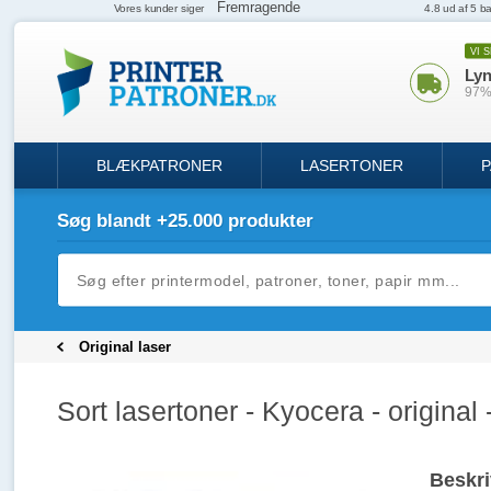
VI 
Lyn
97% 
BLÆKPATRONER
LASERTONER
P
Søg blandt +25.000 produkter
Original laser
Sort lasertoner - Kyocera - original 
Beskri