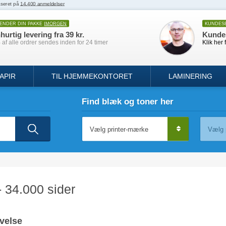
SENDER DIN PAKKE
IMORGEN
KUNDES
hurtig levering fra 39 kr.
Kunde
af alle ordrer sendes inden for 24 timer
Klik her 
APIR
TIL HJEMMEKONTORET
LAMINERING
Find blæk og toner her
- 34.000 sider
velse