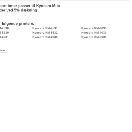
sort toner passer til Kyocera Mita
ider ved 5% dækning
l følgende printere:
M-2530
Kyocera KM-2531
Kyocera KM-3035
M-3530
Kyocera KM-3531
Kyocera KM-4030
M-4031
Kyocera KM-4035
Kyocera KM-5035
liste