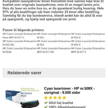
Kompatible laserpatroner bliver fremstillet med samme høje krav til
kvalitet som originale laserpatroner, men til en meget lavere pris.
Hvis du laver en ordre hos os, er du garanteret hurtig levering. Hele
97% af alle bestillinger når frem indenfor 24 timer efter bestilling.
Samtidig får du top kundeservice, blandt andet kan du altid få svar
på spørgsmål, og hjælp ved spørgsmål om print.
Passer til følgende printere:
HP Color Laserjet Enterprise
HP Color Laserjet Enterprise
HP Color Laserjet Enterprise
Flow MFP M 577 C
M 552
M 552 D
HP Color Laserjet Enterprise
HP Color Laserjet Enterprise
HP Color Laserjet Enterprise
M 552 DN
M 553
M 553 X
HP Color Laserjet Enterprise
HP Color Laserjet Enterprise
HP Color Laserjet Enterprise
M 553N
MFP M 577 DN
MFP M 577 F
Relaterede varer
Cyan lasertoner - HP nr.508X -
uoriginal - 9.500 sider
Altid høj kvalitet
100% tilfredshedsgaranti