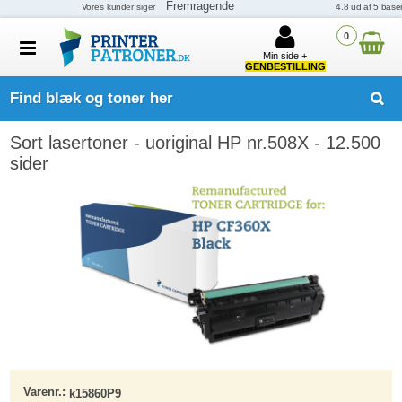
0
Min side +
GENBESTILLING
Find blæk og toner her
Sort lasertoner - uoriginal HP nr.508X - 12.500
sider
Varenr.:
k15860P9